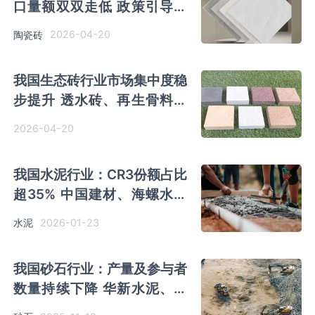
口量额双双走低 政策引导行
业绿色转型升级
2026-04-20
陶瓷砖
我国生态砖行业市场集中度稳
步提升 透水砖、再生骨料路
线均主导市场
2026-04-20
我国水泥行业：CR3份额占比
超35% 中国建材、海螺水泥
凭产能优势处第一梯队
2026-01-23
水泥
我国砂石行业：产量及参与者
数量持续下降 华新水泥、中
国建材凭产能优势处第一梯队