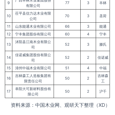
广西丰林木业集团股份
9
77
3
丰林
有限公司
茌平县信力达木业有限
10
70
3
圣荷
公司
11
山东能通木业有限公司
66
3
能通
12
宁丰集团股份有限公司
60
4
宁丰
沭阳县江南木业有限公
13
52
3
滕氏
司
佳诺威集团股份有限公
14
52
2
佳诺威
司
15
漳州中福木业有限公司
51
4
中福
吉林森工人造板集团有
吉林森
16
50
2
限责任公司
工
阜阳大可新材料股份有
17
50
2
沪千
限公司
资料来源：中国木业网、观研天下整理（XD）