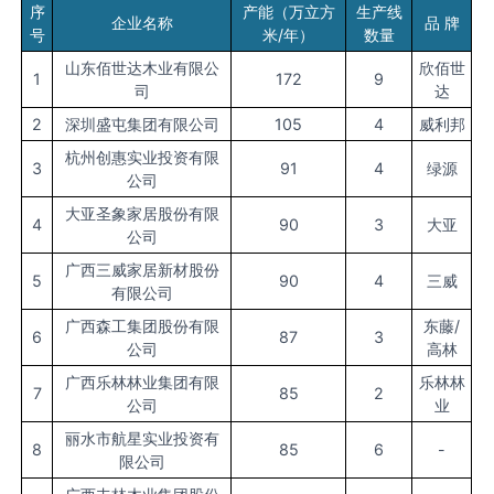
序
产能（万立方
生产线
企业名称
品 牌
号
米/年）
数量
山东佰世达木业有限公
欣佰世
1
172
9
司
达
2
深圳盛屯集团有限公司
105
4
威利邦
杭州创惠实业投资有限
3
91
4
绿源
公司
大亚圣象家居股份有限
4
90
3
大亚
公司
广西三威家居新材股份
5
90
4
三威
有限公司
广西森工集团股份有限
东藤/
6
87
3
公司
高林
广西乐林林业集团有限
乐林林
7
85
2
公司
业
丽水市航星实业投资有
8
85
6
-
限公司