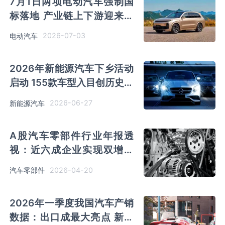
7月1日两项电动汽车强制国
标落地 产业链上下游迎来新
一轮技术迭代
2026-07-03
电动汽车
2026年新能源汽车下乡活动
启动 155款车型入目创历史新
高 县域充换电补短板迎来利
2026-06-27
新能源汽车
好
A股汽车零部件行业年报透
视：近六成企业实现双增长
三大引擎驱动发展
2026-04-20
汽车零部件
2026年一季度我国汽车产销
数据：出口成最大亮点 新能