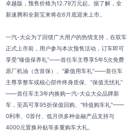
卓越版，预售价格为
12.79
万元起。据了解，全
新速腾和全新宝来将在
6
月底迎来上市。
一汽
-
大众为了回馈广大用户的热情支持，在双车
正式上市前，用户参与本次预售活动，订车即可
享受“臻值保养礼”——首任车主尊享
5
年
5
次免费
原厂机油（含首保）、“豪值用车礼”——首任车
主尊享整车或核心部件终身质保、“保值无忧礼”
——首任车主
3
年内换购一汽
-
大众大众品牌新
车，至高可享
95
折保值回购、“特值购车礼”——
0
利率、
0
首付、低月供多种金融产品支持与
4000
元置换补贴等多重购车大礼。