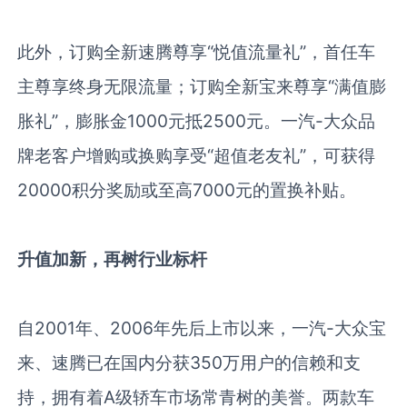
此外，订购全新速腾尊享“悦值流量礼”，首任车
主尊享终身无限流量；订购全新宝来尊享“满值膨
胀礼”，膨胀金
1000
元抵
2500
元。一汽
-
大众品
牌老客户增购或换购享受“超值老友礼”，可获得
20000
积分奖励或至高
7000
元的置换补贴。
升值加新，再树行业标杆
自
2001
年、
2006
年先后上市以来，一汽
-
大众宝
来、速腾已在国内分获
350
万用户的信赖和支
持，拥有着
A
级轿车市场常青树的美誉。两款车