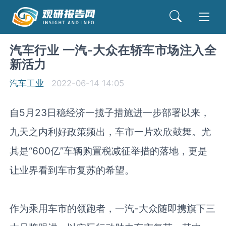
汽车行业 一汽-大众在轿车市场注入全
新活力
汽车工业
2022-06-14 14:05
自
5
月
23
日稳经济一揽子措施进一步部署以来，
九天之内利好政策频出，车市一片欢欣鼓舞。尤
其是“
600
亿”车辆购置税减征举措的落地，更是
让业界看到车市复苏的希望。
作为乘用车市的领跑者，一汽
-
大众随即携旗下三