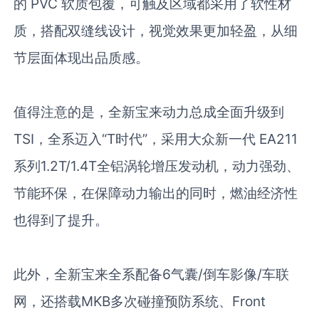
的
PVC
软质包覆，可触及区域都采用了软性材
质，搭配双缝线设计，视觉效果更加轻盈，从细
节层面体现出品质感。
值得注意的是，全新宝来动力总成全面升级到
TSI
，全系迈入“
T
时代”，采用大众新一代
EA211
系列
1.2T/1.4T
全铝涡轮增压发动机，动力强劲、
节能环保，在保障动力输出的同时，燃油经济性
也得到了提升。
此外，全新宝来全系配备
6
气囊
/
倒车影像
/
车联
网，还搭载
MKB
多次碰撞预防系统、
Front