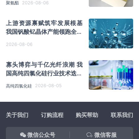
2026-08-06
聚氨酯
上游资源禀赋筑牢发展根基
我国钒酸钇晶体产能领跑全球
行业有望迎来高速发展
2026-08-06
寡头博弈与千亿光纤浪潮 我
国高纯四氯化硅行业技术迭代
启幕
2026-08-05
高纯四氯化硅
关于我们
订购流程
购买帮助
联系我们
微信公众号
微信客服