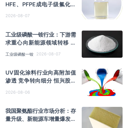
HFE、PFPE成电子级氟化液
行业主流 3M退场下国产高端
2026-08-07
突破加速
工业级磷酸一铵行业：下游需
求重心向新能源领域转移 产
业链一体化趋势清晰
2026-08-07
工业级磷酸一铵
UV固化涂料行业向高附加值
渗透 竞争转向细分 恒兴股份
等专精特新小巨人表现突出
2026-08-06
我国聚氨酯行业市场分析：存
量升级、新能源车增量爆发与
内需托底