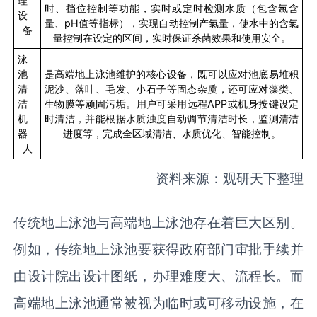
理
时、挡位控制等功能，实时或定时检测水质（包含氯含
设
量、
pH
值等指标），实现自动控制产氯量，使水中的含氯
备
量控制在设定的区间，实时保证杀菌效果和使用安全。
泳
池
是高端地上泳池维护的核心设备，既可以应对池底易堆积
清
泥沙、落叶、毛发、小石子等固态杂质，还可应对藻类、
洁
生物膜等顽固污垢。用户可采用远程
APP
或机身按键设定
机
时清洁，并能根据水质浊度自动调节清洁时长，监测清洁
器
进度等，完成全区域清洁、水质优化、智能控制。
人
资料来源：观研天下整理
传统地上泳池与高端地上泳池存在着巨大区别。
例如，传统地上泳池要获得政府部门审批手续并
由设计院出设计图纸，办理难度大、流程长。而
高端地上泳池通常被视为临时或可移动设施，在