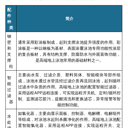
配
件
简介
种
类
钢
壁
通常采用彩涂板制成，起到支撑泳池提升强度的作用。彩
和
涂板是一种以钢板为基材、表面涂覆泳池专用功能性涂层
支
的复合板材，具有结构支撑、防腐防水与外观装饰功能，
撑
是高端地上泳池常用的基础材料之一。
柱
主要由水泵、过滤介质、塑料筒体、智能模块等部件组
智
成，泳池水通过水管流经过滤介质再流回泳池，起到循环
能
过滤水中杂质的作用。高端地上泳池的配置智能过滤器，
过
采用远程
APP
远程连接，可实现远程开关机、定时
/
循环控
滤
制、监测滤芯脏污，提醒清洗和更换滤芯，异常报警等智
器
能控制功能。
如氯化器，主要由显示面板、控制器、电解槽、电解组件
水
等组成，对泳池水起到杀菌净化的作用。高端地上泳池配
处
置智能氯化器，采用远程
APP
连接，实现远程开关、定