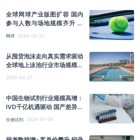
全球网球产业版图扩容 国内
参与人数与场地规模齐升 多
维改革推动行业高质量发展
2026-05-21
网球
从囤货泡沫走向真实需求驱动
全球地上泳池行业市场规模将
恢复增长
2026-04-27
中国生物试剂行业规模高增：
IVD千亿机遇驱动 国产差异化
抢占先机
2026-01-04
生物试剂
报考数稳增+客单价攀升 招录