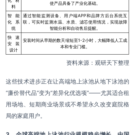
化材
使产品具备了产业化基础。
料
智能
通过智能监测设备、用户端
APP
和品牌方后台系统互
化系
联，可实时监测水温、水质、滤芯使用情况，实现故障
统
智能分析和自动售后提醒。
快速
安装时间从早期的数天缩短至
1-2
小时，大幅降低人工成
安装
本和专业门槛。
设计
资料来源：观研天下整理
这些技术进步正在让高端地上泳池从地下泳池的
“廉价替代品”变为“差异化优选项”——尤其适合租
用场地、短期商业场景或不希望永久改变庭院格
局的家庭用户。
3
、全球高端地上泳池行业规模稳步增长，中国