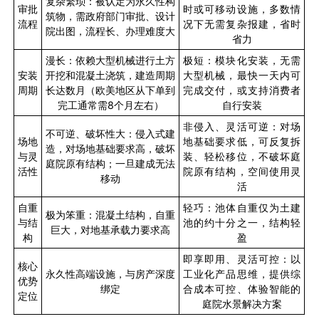
复杂繁琐：被认定为永久性构
审批
时或可移动设施，多数情
筑物，需政府部门审批、设计
流程
况下无需复杂报建，省时
院出图，流程长、办理难度大
省力
漫长：依赖大型机械进行土方
极短：模块化安装，无需
安装
开挖和混凝土浇筑，建造周期
大型机械，最快一天内可
周期
长达数月（欧美地区从下单到
完成交付，或支持消费者
完工通常需
8
个月左右）
自行安装
非侵入、灵活可逆：对场
不可逆、破坏性大：侵入式建
场地
地基础要求低，可反复拆
造，对场地基础要求高，破坏
与灵
装、轻松移位，不破坏庭
庭院原有结构；一旦建成无法
活性
院原有结构，空间使用灵
移动
活
自重
轻巧：池体自重仅为土建
极为笨重：混凝土结构，自重
与结
池的约十分之一，结构轻
巨大，对地基承载力要求高
构
盈
即享即用、灵活可控：以
核心
永久性高端设施，与房产深度
工业化产品思维，提供综
优势
绑定
合成本可控、体验智能的
定位
庭院水景解决方案