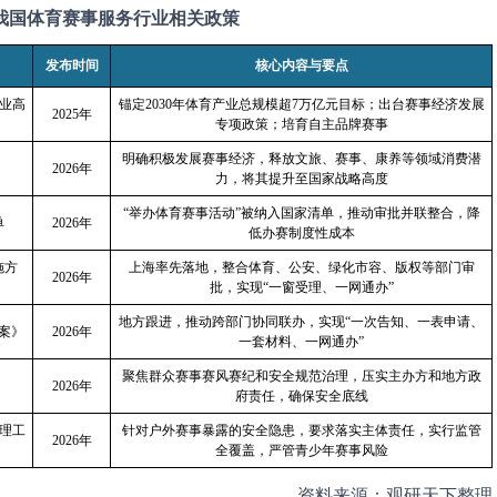
我国体育赛事服务行业相关政策
发布时间
核心内容与要点
业高
锚定
2030
年体育产业总规模超
7
万亿元目标；出台赛事经济发展
2025
年
专项政策；培育自主品牌赛事
明确积极发展赛事经济，释放文旅、赛事、康养等领域消费潜
2026
年
力，将其提升至国家战略高度
“举办体育赛事活动”被纳入国家清单，推动审批并联整合，降
单
2026
年
低办赛制度性成本
施方
上海率先落地，整合体育、公安、绿化市容、版权等部门审
2026
年
批，实现“一窗受理、一网通办”
地方跟进，推动跨部门协同联办，实现“一次告知、一表申请、
案》
2026
年
一套材料、一网通办”
聚焦群众赛事赛风赛纪和安全规范治理，压实主办方和地方政
2026
年
府责任，确保安全底线
理工
针对户外赛事暴露的安全隐患，要求落实主体责任，实行监管
2026
年
全覆盖，严管青少年赛事风险
资料来源：观研天下整理