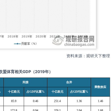
资料来源：观研天下整理
欧盟体育相关
GDP
（
2019
年）
间接
合并
乘数效应
%
十亿欧元
占
GDP
比重
%
十亿欧元
占
GDP
比重
%
85.9
0.46
251.4
1.36
1.46
172.8
0.94
376.1
2.04
1.68