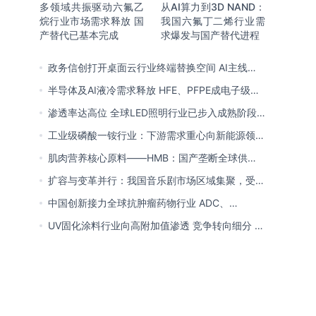
多领域共振驱动六氟乙
从AI算力到3D NAND：
烷行业市场需求释放 国
我国六氟丁二烯行业需
产替代已基本完成
求爆发与国产替代进程
政务信创打开桌面云行业终端替换空间 AI主线重
塑竞争逻辑 中国本土厂商全面反超
半导体及AI液冷需求释放 HFE、PFPE成电子级氟
化液行业主流 3M退场下国产高端突破加速
渗透率达高位 全球LED照明行业已步入成熟阶段
未来将向集成化、智能化方向演进
工业级磷酸一铵行业：下游需求重心向新能源领域
转移 产业链一体化趋势清晰
肌肉营养核心原料——HMB：国产垄断全球供给
市场 龙头构筑全方位竞争壁垒
扩容与变革并行：我国音乐剧市场区域集聚，受众
群体更新，内容生态持续完善
中国创新接力全球抗肿瘤药物行业 ADC、
CDK4/6与BTK引领 医保落地促专特药双渠道格局
UV固化涂料行业向高附加值渗透 竞争转向细分 恒
成型
兴股份等专精特新小巨人表现突出