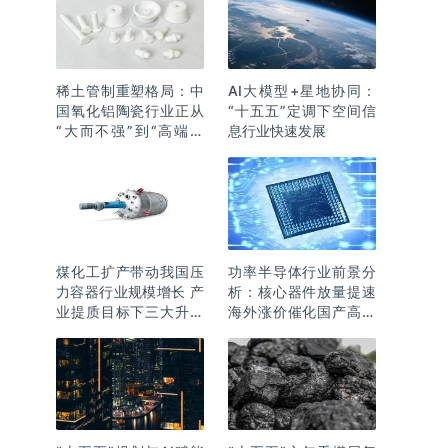
稀土管制重塑格局：中
AI大模型+星地协同：
国氧化铝陶瓷行业正从
“十五五”定调下空间信
“大而不强”到“高端突
息行业快速发展
围”
煤化工扩产带动我国压
功率半导体行业前景分
力容器行业规模增长 产
析：核心器件放量提速
业提质目标下三大升级
海外涨价催化国产高端
逻辑明确
化突围