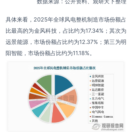
数据来源：公开资料、观研天下整理
具体来看，2025年全球风电整机制造市场份额占
比最高的为金风科技，占比约为17.34%；其次为
远景能源，市场份额占比约为12.37%；第三为明
阳智能，市场份额占比约为11.18%。