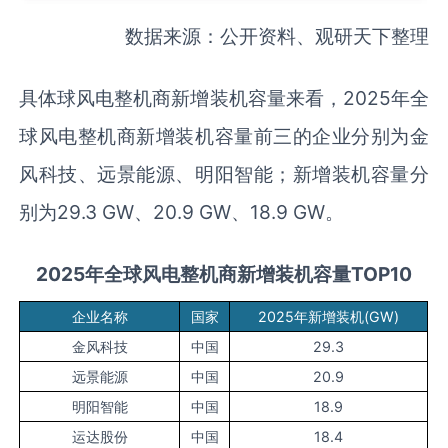
数据来源：公开资料、观研天下整理
具体球风电整机商新增装机容量来看，2025年全
球风电整机商新增装机容量前三的企业分别为金
风科技、远景能源、明阳智能；新增装机容量分
别为29.3 GW、20.9 GW、18.9 GW。
2
025
年
全球风电整机商新增装机容量T
OP10
企业名称
国家
2025年新增装机(GW)
金风科技
中国
29.3
远景能源
中国
20.9
明阳智能
中国
18.9
运达股份
中国
18.4