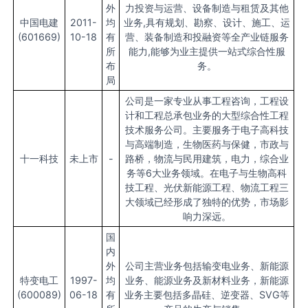
外
力投资与运营、设备制造与租赁及其他
中国电建
2011-
均
业务,具有规划、勘察、设计、施工、运
(601669)
10-18
有
营、装备制造和投融资等全产业链服务
所
能力,能够为业主提供一站式综合性服
布
务。
局
公司是一家专业从事工程咨询，工程设
计和工程总承包业务的大型综合性工程
技术服务公司。主要服务于电子高科技
与高端制造，生物医药与保健，市政与
十一科技
未上市
-
路桥，物流与民用建筑，电力，综合业
务等6大业务领域。在电子与生物高科
技工程、光伏新能源工程、物流工程三
大领域已经形成了独特的优势，市场影
响力深远。
国
内
外
公司主营业务包括输变电业务、新能源
特变电工
1997-
均
业务、能源业务及新材料业务，新能源
(600089)
06-18
有
业务主要包括多晶硅、逆变器、SVG等