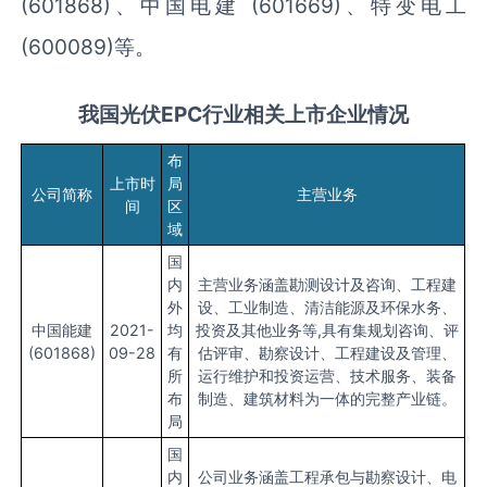
(601868)、中国电建 (601669)、特变电工
(600089)等。
我国
光伏
EPC
行业相关
上市
企业情况
布
上市时
局
公司简称
主营业务
间
区
域
国
内
主营业务涵盖勘测设计及咨询、工程建
外
设、工业制造、清洁能源及环保水务、
中国能建
2021-
均
投资及其他业务等,具有集规划咨询、评
(601868)
09-28
有
估评审、勘察设计、工程建设及管理、
所
运行维护和投资运营、技术服务、装备
布
制造、建筑材料为一体的完整产业链。
局
国
内
公司业务涵盖工程承包与勘察设计、电