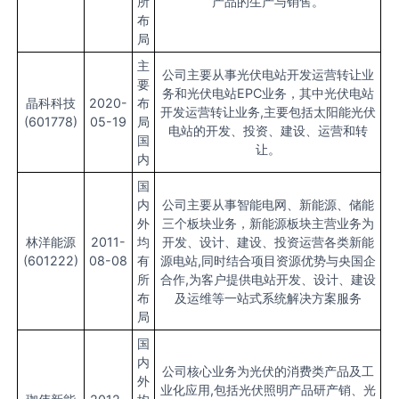
所
产品的生产与销售。
布
局
主
公司主要从事光伏电站开发运营转让业
要
务和光伏电站EPC业务，其中光伏电站
晶科科技
2020-
布
开发运营转让业务,主要包括太阳能光伏
(601778)
05-19
局
电站的开发、投资、建设、运营和转
国
让。
内
国
内
公司主要从事智能电网、新能源、储能
外
三个板块业务，新能源板块主营业务为
林洋能源
2011-
均
开发、设计、建设、投资运营各类新能
(601222)
08-08
有
源电站,同时结合项目资源优势与央国企
所
合作,为客户提供电站开发、设计、建设
布
及运维等一站式系统解决方案服务
局
国
内
公司核心业务为光伏的消费类产品及工
外
业化应用,包括光伏照明产品研产销、光