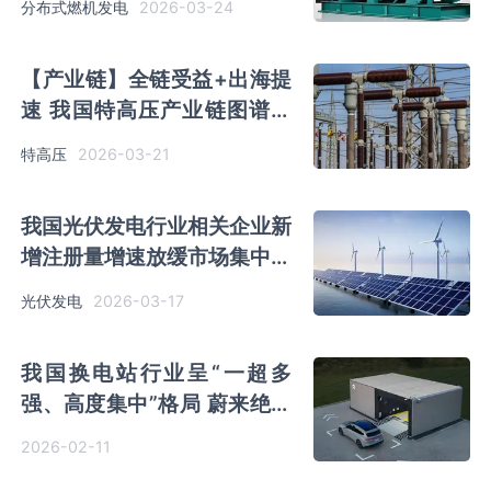
2026-03-24
分布式燃机发电
【产业链】全链受益+出海提
速 我国特高压产业链图谱及
“十五五” 机遇
2026-03-21
特高压
我国光伏发电行业相关企业新
增注册量增速放缓市场集中度
较高 通威股份、阳光电源处
2026-03-17
光伏发电
第一梯队
我国换电站行业呈“一超多
强、高度集中”格局 蔚来绝对
头部地位稳固
2026-02-11