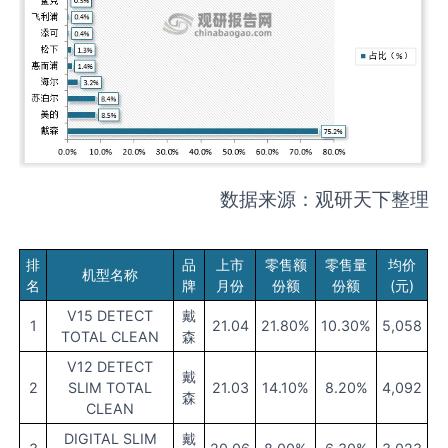
数据来源：观研天下整理
排
品
上市
零售额
零售量
均价
机型名称
名
牌
月份
份额
份额
(元)
V15 DETECT
戴
1
21.04
21.80%
10.30%
5,058
TOTAL CLEAN
森
V12 DETECT
戴
2
SLIM TOTAL
21.03
14.10%
8.20%
4,092
森
CLEAN
DIGITAL SLIM
戴