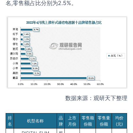
名,零售额占比分别为2.5%。
数据来源：观研天下整理
排
品
上市
零售额
零售量
均价
机型名称
名
牌
月份
份额
份额
(元)
DIGITAL SLIM
戴