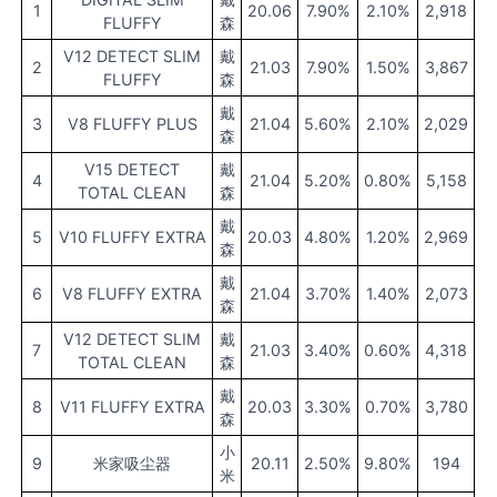
1
20.06
7.90%
2.10%
2,918
FLUFFY
森
V12 DETECT SLIM
戴
2
21.03
7.90%
1.50%
3,867
FLUFFY
森
戴
3
V8 FLUFFY PLUS
21.04
5.60%
2.10%
2,029
森
V15 DETECT
戴
4
21.04
5.20%
0.80%
5,158
TOTAL CLEAN
森
戴
5
V10 FLUFFY EXTRA
20.03
4.80%
1.20%
2,969
森
戴
6
V8 FLUFFY EXTRA
21.04
3.70%
1.40%
2,073
森
V12 DETECT SLIM
戴
7
21.03
3.40%
0.60%
4,318
TOTAL CLEAN
森
戴
8
V11 FLUFFY EXTRA
20.03
3.30%
0.70%
3,780
森
小
9
米家吸尘器
20.11
2.50%
9.80%
194
米