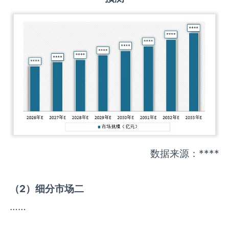
数据来源：****
（
2
）细分市场二
……