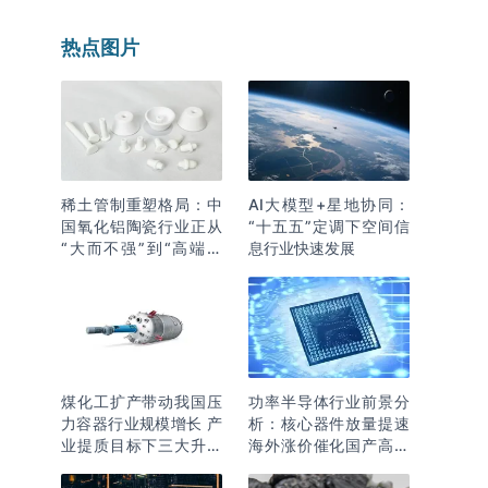
热点图片
稀土管制重塑格局：中
AI大模型+星地协同：
国氧化铝陶瓷行业正从
“十五五”定调下空间信
“大而不强”到“高端突
息行业快速发展
围”
煤化工扩产带动我国压
功率半导体行业前景分
力容器行业规模增长 产
析：核心器件放量提速
业提质目标下三大升级
海外涨价催化国产高端
逻辑明确
化突围