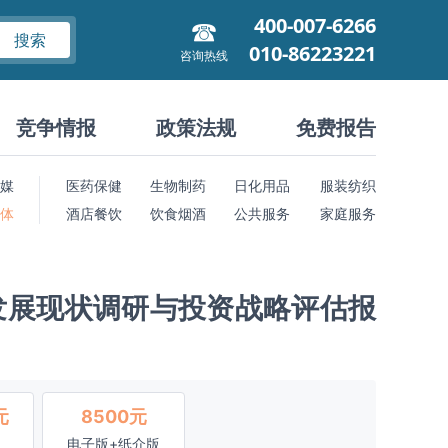
400-007-6266
搜索
010-86223221
咨询热线
竞争情报
政策法规
免费报告
媒
医药保健
生物制药
日化用品
服装纺织
 体
酒店餐饮
饮食烟酒
公共服务
家庭服务
发展现状调研与投资战略评估报
元
8500元
电子版+纸介版