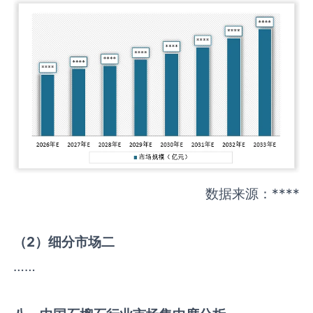
数据来源：****
（
2
）细分市场二
……