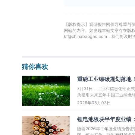
【版权提示】观研报告网倡导尊重与
网站的内容。如发现本站文章存在版
kf@chinabaogao.com，我们将
猜你喜欢
重磅工业绿碳规划落地
7月31日，工业和信息化部正
为指引未来五年中国工业绿色
重于工业自身生产过程的绿色
2026年08月03日
确提出统筹推进“产业绿色化”与
锂电池板块半年度业绩
随着2026年半年度业绩预告
团、恒力石化、联泓新科等多