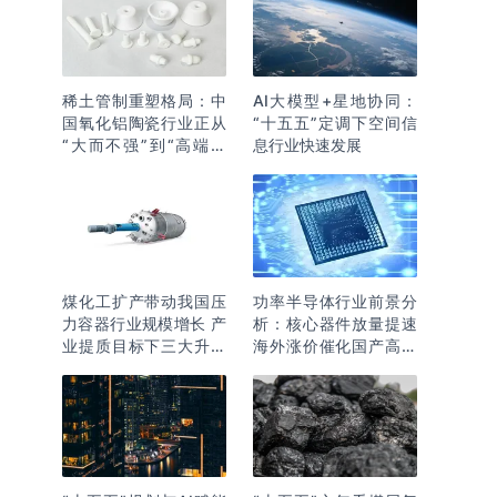
稀土管制重塑格局：中
AI大模型+星地协同：
国氧化铝陶瓷行业正从
“十五五”定调下空间信
“大而不强”到“高端突
息行业快速发展
围”
煤化工扩产带动我国压
功率半导体行业前景分
力容器行业规模增长 产
析：核心器件放量提速
业提质目标下三大升级
海外涨价催化国产高端
逻辑明确
化突围