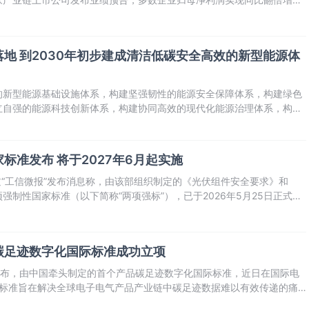
景气上行周期。
磅落地 到2030年初步建成清洁低碳安全高效的新型能源体
的新型能源基础设施体系，构建坚强韧性的能源安全保障体系，构建绿色
立自强的能源科技创新体系，构建协同高效的现代化能源治理体系，构建
。
标准发布 将于2027年6月起实施
过“工信微报”发布消息称，由该部组织制定的《光伏组件安全要求》和
强制性国家标准（以下简称“两项强标”），已于2026年5月25日正式发
起正式实施。此举将对规范光伏行业竞争秩序、推动产业升级发展发挥重要
碳足迹数字化国际标准成功立项
公布，由中国牵头制定的首个产品碳足迹数字化国际标准，近日在国际电
该标准旨在解决全球电子电气产品产业链中碳足迹数据难以有效传递的痛
产业上下游的高效流通与互认。