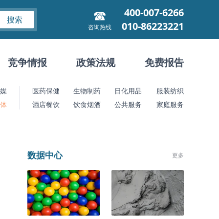
400-007-6266
搜索
010-86223221
咨询热线
竞争情报
政策法规
免费报告
媒
医药保健
生物制药
日化用品
服装纺织
 体
酒店餐饮
饮食烟酒
公共服务
家庭服务
数据中心
更多