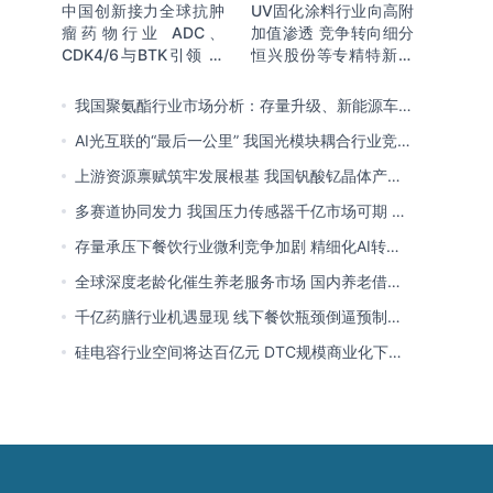
中国创新接力全球抗肿
UV固化涂料行业向高附
瘤药物行业 ADC、
加值渗透 竞争转向细分
CDK4/6与BTK引领 医
恒兴股份等专精特新小
保落地促专特药双渠道
巨人表现突出
格局成型
我国聚氨酯行业市场分析：存量升级、新能源车增
量爆发与内需托底
AI光互联的“最后一公里” 我国光模块耦合行业竞争
处于三角博弈格局
上游资源禀赋筑牢发展根基 我国钒酸钇晶体产能
领跑全球 行业有望迎来高速发展
多赛道协同发力 我国压力传感器千亿市场可期 市
场结构将向MEMS产品倾斜
存量承压下餐饮行业微利竞争加剧 精细化AI转型
与多元业态破解成本剪刀差
全球深度老龄化催生养老服务市场 国内养老借职
业资格制度迈向品质规范化发展
千亿药膳行业机遇显现 线下餐饮瓶颈倒逼预制
化、零食化转型 企业开启整合新局
硅电容行业空间将达百亿元 DTC规模商业化下
MOS为主流 国内量产导入、加速卡位VIC赛道