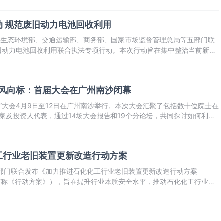
 规范废旧动力电池回收利用
同生态环境部、交通运输部、商务部、国家市场监督管理总局等五部门联
旧动力电池回收利用联合执法专项行动。本次行动旨在集中整治当前新能
行业存在的突出问题，依法查处一批违法行为，进一步规范行业秩序、保
全环保风险。
家级风向标：首届大会在广州南沙闭幕
材料”大会4月9日至12日在广州南沙举行。本次大会汇聚了包括数十位院士在
业家及投资人代表，通过14场大会报告和19个分论坛，共同探讨如何利用
业实现“换道超车”与跨越式发展。
工行业老旧装置更新改造行动方案
七部门联合发布《加力推进石化化工行业老旧装置更新改造行动方案
以下简称《行动方案》），旨在提升行业本质安全水平，推动石化化工行业向
优化升级。