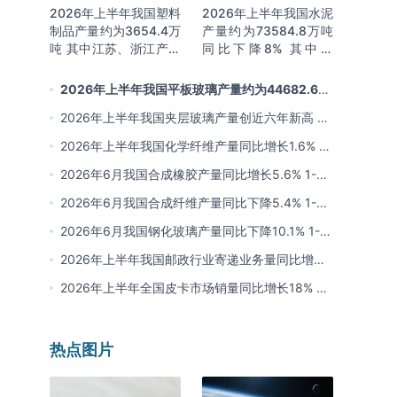
2026年上半年我国塑料
2026年上半年我国水泥
制品产量约为3654.4万
产量约为73584.8万吨
吨 其中江苏、浙江产量
同比下降8% 其中广
分别占比18.9%、
东、浙江和安徽分别排
16.0%
名前三
2026年上半年我国平板玻璃产量约为44682.6万
重量箱 同比下降5.7% 其中河北产量最多 占比16%
2026年上半年我国夹层玻璃产量创近六年新高 约
为7964.8万平方米 同比下降0.9%
2026年上半年我国化学纤维产量同比增长1.6% 其
中浙江、江苏产量分别占比42.03%、31.34%
2026年6月我国合成橡胶产量同比增长5.6% 1-6
月累计产量同比增长6.4%
2026年6月我国合成纤维产量同比下降5.4% 1-6
月累计产量为3815.7万吨 同比增长0.8%
2026年6月我国钢化玻璃产量同比下降10.1% 1-6
月累计产量同比下降8.4%
2026年上半年我国邮政行业寄递业务量同比增长
4.2% 业务收入同比增长6%
2026年上半年全国皮卡市场销量同比增长18% 出
口量同比增长34% 长城汽车销量领先
热点图片