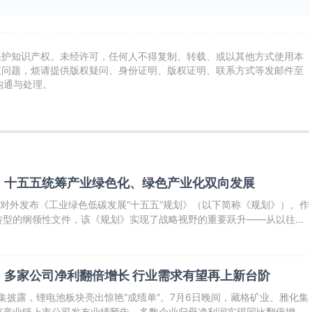
保护知识产权。未经许可，任何人不得复制、转载、或以其他方式使用本
权问题，烦请提供版权疑问、身份证明、版权证明、联系方式等发邮件至
及时沟通与处理。
！十五五统筹产业绿色化、绿色产业化双向发展
式对外发布《工业绿色低碳发展“十五五”规划》（以下简称《规划》）。作
转型的纲领性文件，该《规划》实现了战略视野的重要跃升——从以往侧
低碳化，拓展至更加注重工业体系对全社会绿色转型的整体支撑作用，明
“绿色产业化”
：多家公司净利翻倍增长 行业需求有望再上新台阶
密集披露，锂电池板块亮出惊艳“成绩单”。7月6日晚间，藏格矿业、雅化集
家产业链上市公司发布业绩预告，多数企业归母净利润实现同比翻倍增