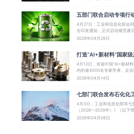
五部门联合启动专项行动
4月27日，工业和信息化部会
合印发通知，正式启动规范废
源汽车废旧动力电池回收利用
2026年04月29日
障关键资源供给、防范化解安
打造“AI+新材料”国
4月12日，首届中国“AI+新
内的逾4000名专家学者、企
人工智能技术推动中国新材料产
2026年04月14日
七部门联合发布石化化
4月3日，工业和信息化部等
（2026—2029年）》（
智能化、绿色化、融合化方向
2026年04月08日