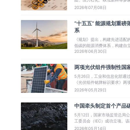
长，折射出锂电池产业强劲的
2026年07月08日
“十五五” 能源规划重
系
《规划》提出，构建先进适配
低碳的能源消费体系，构建自
2026年06月30日
立体多元的能源国际合作体系
两项光伏组件强制性国家
5月26日，工业和信息化部通
《光伏组件铭牌标识要求》两项
布，并将于2027年6月1日
2026年05月29日
作用。
中国牵头制定首个产品
5月12日，国家市场监管总局
工委员会（IEC）成功立项。
点问题，推动绿色低碳信息在
2026年05月14日