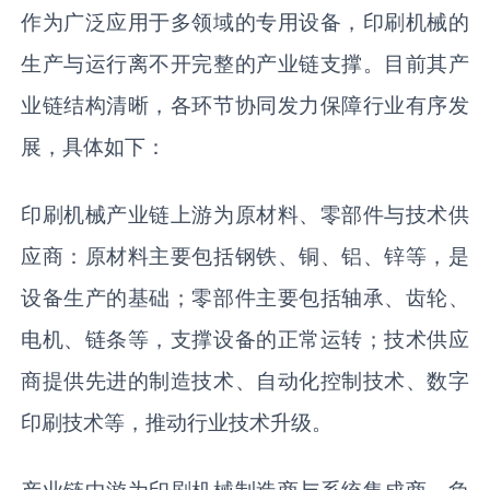
作为广泛应用于多领域的专用设备，印刷机械的
生产与运行离不开完整的产业链支撑。目前其产
业链结构清晰，各环节协同发力保障行业有序发
展，具体如下：
印刷机械产业链上游为原材料、零部件与技术供
应商：原材料主要包括钢铁、铜、铝、锌等，是
设备生产的基础；零部件主要包括轴承、齿轮、
电机、链条等，支撑设备的正常运转；技术供应
商提供先进的制造技术、自动化控制技术、数字
印刷技术等，推动行业技术升级。
产业链中游为印刷机械制造商与系统集成商，负