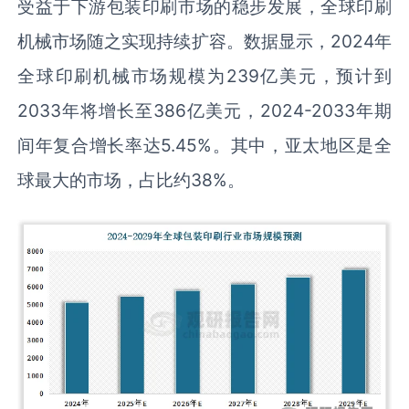
受益于下游包装印刷市场的稳步发展，全球印刷
机械市场随之实现持续扩容。数据显示，2024年
全球印刷机械市场规模为239亿美元，预计到
2033年将增长至386亿美元，2024-2033年期
间年复合增长率达5.45%。其中，亚太地区是全
球最大的市场，占比约38%。