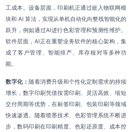
工成本。设备层面，印刷机正通过嵌入物联网模
块和 AI 算法，实现从单机自动化向整线智能化的
跃升，例如通过AI进行色彩管理和预测性维护。
软件层面，AI正在重塑业务软件的核心架构，集
成了客户管理、智能排产、库存核对等多种功
能。
数字化：
随着消费升级和个性化定制需求的持续
增长，数字印刷凭借按需印刷、灵活高效、缩短
交付周期等优势，在标签印刷、包装印刷等领域
快速渗透。随着喷墨技术、色彩管理系统不断进
步，数码印刷在印刷精度、色彩还原度、成本控