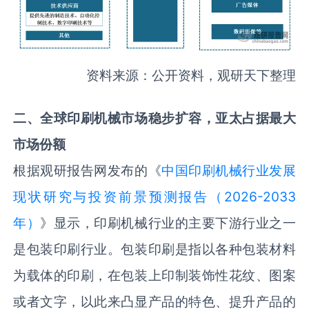
资料来源：公开资料，观研天下整理
二、全球印刷机械市场稳步扩容，
亚太占据最大
市场份额
根据观研报告网发布的《
中国印刷机械行业发展
现状研究与投资前景预测报告（2026-2033
年）
》显示，印刷机械行业的主要下游行业之一
是包装印刷行业。包装印刷是指以各种包装材料
为载体的印刷，在包装上印制装饰性花纹、图案
或者文字，以此来凸显产品的特色、提升产品的