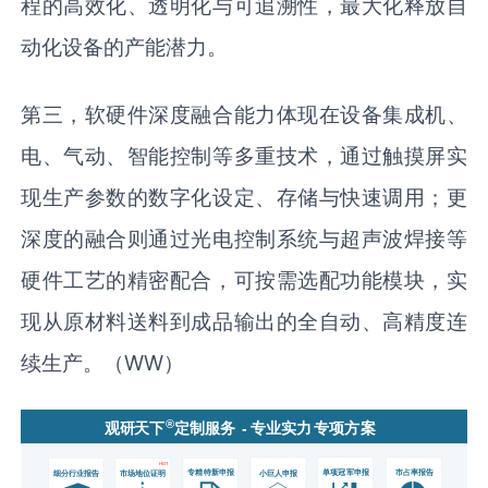
程的高效化、透明化与可追溯性，最大化释放自
动化设备的产能潜力。
第三，软硬件深度融合能力体现在设备集成机、
电、气动、智能控制等多重技术，通过触摸屏实
现生产参数的数字化设定、存储与快速调用；更
深度的融合则通过光电控制系统与超声波焊接等
硬件工艺的精密配合，可按需选配功能模块，实
现从原材料送料到成品输出的全自动、高精度连
续生产。（WW）