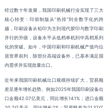
经过数十年发展，我国印刷机械行业实现了三大
核心转变：印前制版从“热排”到全数字化的跨
越，印刷设备从铅印为主到现代胶印与数字印刷
并行的升级，设备水平从低档单机到中高档系列
化的突破。如今，中国印刷和印刷机械产值均位
居世界前列，除部分高端设备外，已基本满足国
内需求并实现批量出口。
近年来我国印刷机械出口规模持续扩大，贸易顺
差呈逐年增长趋势。例如2025年我国印刷设备出
口金额42.07亿美元，同比增长14.1%；进口金额
20.7亿美元，同比增长2%；贸易顺差为21.37亿