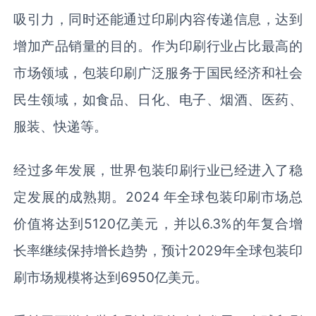
吸引力，同时还能通过印刷内容传递信息，达到
增加产品销量的目的。作为印刷行业占比最高的
市场领域，包装印刷广泛服务于国民经济和社会
民生领域，如食品、日化、电子、烟酒、医药、
服装、快递等。
经过多年发展，世界包装印刷行业已经进入了稳
定发展的成熟期。2024 年全球包装印刷市场总
价值将达到5120亿美元，并以6.3%的年复合增
长率继续保持增长趋势，预计2029年全球包装印
刷市场规模将达到6950亿美元。