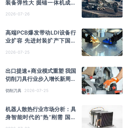
装备弹性大 掘锚一体机成智
能化主线 头部竞争优势凸显
2026-07-26
高端PCB爆发带动LDI设备行
业扩容 先进封装扩产下国产
向高精度突破 芯碁微装市占
2026-07-25
率攀升
出口提速+商业模式重塑 我国
切削刀具行业步入增长新周期
超硬刀具成长潜力突出
2026-07-25
切削刀具
机器人散热行业市场分析：具
身智能时代的“热”刚需 国产
企业积极追赶