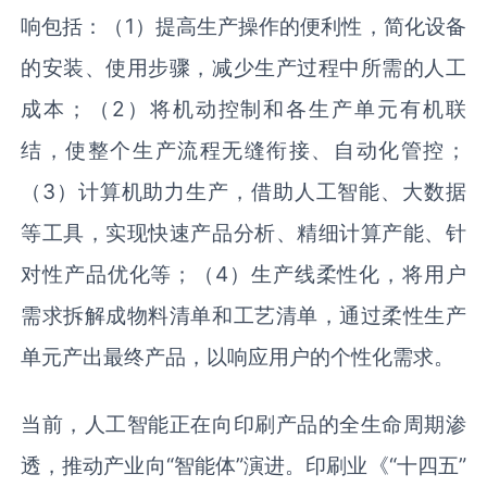
响包括：（1）提高生产操作的便利性，简化设备
的安装、使用步骤，减少生产过程中所需的人工
成本；（2）将机动控制和各生产单元有机联
结，使整个生产流程无缝衔接、自动化管控；
（3）计算机助力生产，借助人工智能、大数据
等工具，实现快速产品分析、精细计算产能、针
对性产品优化等；（4）生产线柔性化，将用户
需求拆解成物料清单和工艺清单，通过柔性生产
单元产出最终产品，以响应用户的个性化需求。
当前，人工智能正在向印刷产品的全生命周期渗
透，推动产业向“智能体”演进。印刷业《“十四五”