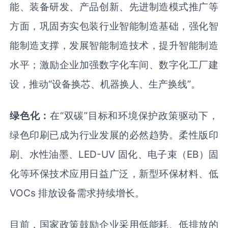
能、装备研发、产品创新、先进制造模式推广等
方面，巩固夯实包装行业智能制造基础，强化智
能制造支撑，发展智能制造技术，提升智能制造
水平；激励企业加强数字化车间、数字化工厂建
设，推动“设备换芯、机器换人、生产换线”。
绿色化：
在“双碳”目标和环境保护政策驱动下，
绿色印刷已成为行业发展的必然趋势。柔性版印
刷、水性油墨、LED-UV 固化、电子束（EB）固
化等环保技术应用日益广泛，新型环保材料、低
VOCs 排放设备需求持续增长。
目前，国家政策鼓励企业采用低能耗、低排放的