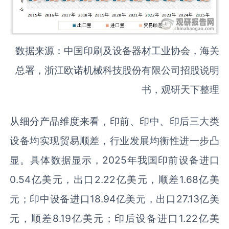
数据来源：中国印刷及设备器材工业协会，海关
总署，浙江欧诺机械科技股份有限公司招股说明
书，观研天下整理
从细分产品维度来看，印前、印中、印后三大类
设备均实现贸易顺差，行业发展均衡性进一步凸
显。具体数据显示，2025年我国印前设备进口
0.54亿美元，出口2.22亿美元，顺差1.68亿美
元；印中设备进口18.94亿美元，出口27.13亿美
元，顺差8.19亿美元；印后设备进口1.22亿美