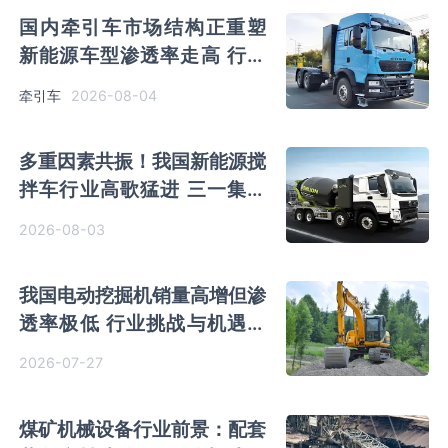
国内牵引车市场结构正重塑
新能源车型渗透率走高 行业
向智能化方向发展
2026-08-04
牵引车
多重因素共振！我国新能源搅
拌车行业高歌猛进 三一集团
市场份额蝉联榜首
2026-08-03
我国电动挖掘机销量高增但渗
透率极低 行业挑战与机遇并
存
2026-07-27
煤矿机械设备行业前景：配套