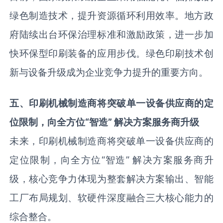
绿色制造技术，提升资源循环利用效率。地方政
府陆续出台环保治理标准和激励政策，进一步加
快环保型印刷装备的应用步伐。绿色印刷技术创
新与设备升级成为企业竞争力提升的重要方向。
五、印刷机械制造商将突破单一设备供应商的定
位限制，向全方位
“
智造
”
解决方案服务商升级
未来，印刷机械制造商将突破单一设备供应商的
定位限制，向全方位“智造” 解决方案服务商升
级，核心竞争力体现为整套解决方案输出、智能
工厂布局规划、软硬件深度融合三大核心能力的
综合整合。