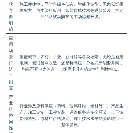
代
施工便捷性，同时向绿色低碳、智能化转型，无卤低烟阻
导
燃配方、再生塑料应用、智能传感技术等逐步普及，推动
向
产品从被动防护向主动感知升级。
明
确
应
用
场
景
覆盖城市、农村、工业、新能源等各类场景，无论是新建
广
电网、老旧管网改造，还是特高压、分布式新能源并网，
泛
均离不开电力管道，市场需求具有稳定性与刚性特点。
且
刚
需
产
业
行业涉及原料供应（塑料、玻璃纤维、钢材等）、产品生
链
产、加工定制、工程安装、运维服务等多个环节，上下游
协
协同紧密，原材料价格波动、施工技术水平均会影响行业
同
整体发展。
性