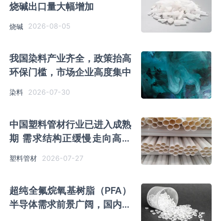
烧碱出口量大幅增加
2026-08-05
烧碱
我国染料产业齐全，政策抬高
环保门槛，市场企业高度集中
2026-07-30
染料
中国塑料管材‌‌‌行业已进入成熟
期 需求结构正缓慢走向高端
化
2026-07-27
塑料管材
超纯全氟烷氧基树脂（PFA）
半导体需求前景广阔，国内企
业仍需发力