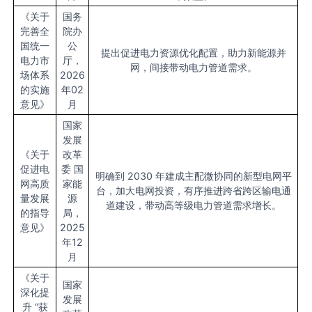
《关于
国务
完善全
院办
国统一
公
提出促进电力资源优化配置，助力新能源并
电力市
厅，
网，间接带动电力管道需求。
场体系
2026
的实施
年02
意见》
月
国家
发展
《关于
改革
促进电
委 国
明确到 2030 年建成主配微协同的新型电网平
网高质
家能
台，加大电网投资，有序推进跨省跨区输电通
量发展
源
道建设，带动高等级电力管道需求增长。
的指导
局，
意见》
2025
年12
月
《关于
国家
深化提
发展
升 “获