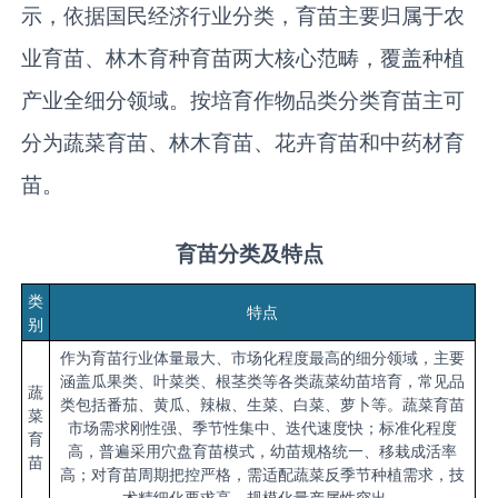
示，依据国民经济行业分类，育苗主要归属于农
业育苗、林木育种育苗两大核心范畴，覆盖种植
产业全细分领域。按培育作物品类分类育苗主可
分为蔬菜育苗、林木育苗、花卉育苗和中药材育
苗。
育苗分类及特点
类
特点
别
作为育苗行业体量最大、市场化程度最高的细分领域，主要
涵盖瓜果类、叶菜类、根茎类等各类蔬菜幼苗培育，常见品
蔬
类包括番茄、黄瓜、辣椒、生菜、白菜、萝卜等。蔬菜育苗
菜
市场需求刚性强、季节性集中、迭代速度快；标准化程度
育
高，普遍采用穴盘育苗模式，幼苗规格统一、移栽成活率
苗
高；对育苗周期把控严格，需适配蔬菜反季节种植需求，技
术精细化要求高，规模化量产属性突出。