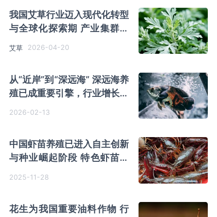
我国艾草行业迈入现代化转型
与全球化探索期 产业集群已
成型
2026-04-20
艾草
从“近岸”到“深远海” 深远海养
殖已成重要引擎，行业增长空
间广阔
2026-02-13
中国虾苗养殖已进入自主创新
与种业崛起阶段 特色虾苗需
求上升 产品结构正多元化
2025-11-28
花生为我国重要油料作物 行