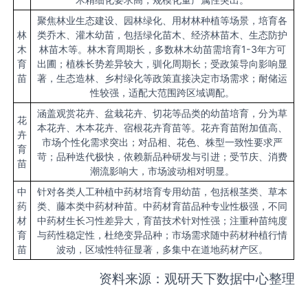
聚焦林业生态建设、园林绿化、用材林种植等场景，培育各
林
类乔木、灌木幼苗，包括绿化苗木、经济林苗木、生态防护
木
林苗木等。林木育周期长，多数林木幼苗需培育1-3年方可
育
出圃；植株长势差异较大，驯化周期长；受政策导向影响显
苗
著，生态造林、乡村绿化等政策直接决定市场需求；耐储运
性较强，适配大范围跨区域调配。
涵盖观赏花卉、盆栽花卉、切花等品类的幼苗培育，分为草
花
本花卉、木本花卉、宿根花卉育苗等。花卉育苗附加值高、
卉
市场个性化需求突出；对品相、花色、株型一致性要求严
育
苛；品种迭代极快，依赖新品种研发与引进；受节庆、消费
苗
潮流影响大，市场波动相对明显。
中
针对各类人工种植中药材培育专用幼苗，包括根茎类、草本
药
类、藤本类中药材种苗。中药材育苗品种专业性极强，不同
材
中药材生长习性差异大，育苗技术针对性强；注重种苗纯度
育
与药性稳定性，杜绝变异品种；市场需求随中药材种植行情
苗
波动，区域性特征显著，多集中在道地药材产区。
资料来源：观研天下数据中心整理