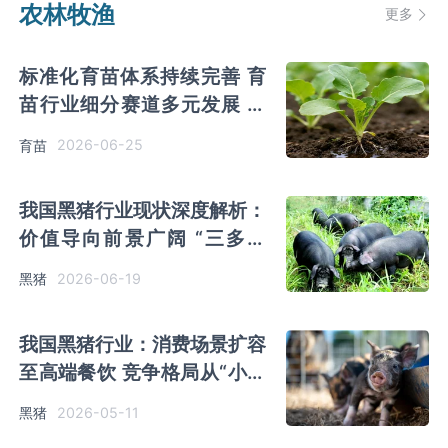
农林牧渔
更多
标准化育苗体系持续完善 育
苗‌‌‌行业细分赛道多元发展 特
色品类增速突出
2026-06-25
育苗
我国黑猪‌‌‌行业现状深度解析：
价值导向前景广阔 “三多三
少”困境仍存
2026-06-19
黑猪
我国黑猪行业：消费场景扩容
至高端餐饮 竞争格局从“小而
散”向“大而精”演变
2026-05-11
黑猪