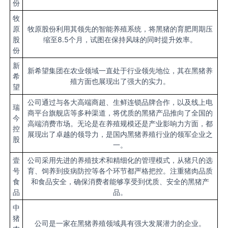
份
牧
原
牧原股份利用其领先的智能养殖系统，将黑猪的育肥周期压
股
缩至8.5个月，试图在保持风味的同时提升效率。
份
新
新希望集团在农业领域一直处于行业领先地位，其在黑猪养
希
殖方面也展现出了强大的实力。
望
公司通过与各大高端商超、生鲜连锁品牌合作，以及线上电
瑞
商平台旗舰店等多种渠道，将优质的黑猪产品推向了全国的
今
高端消费市场。无论是在养殖规模还是产业影响力方面，都
控
展现出了卓越的领导力，是国内黑猪养殖行业的领军企业之
股
一。
壹
公司采用先进的养殖技术和精细化的管理模式，从猪只的选
号
育、饲养到疫病防控等各个环节都严格把控。注重猪肉品质
食
和食品安全，确保消费者能够享受到优质、安全的黑猪产
品
品。
中
猪
公司是一家在黑猪养殖领域具有强大发展潜力的企业。