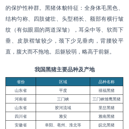
的保护性种群。黑猪体貌特征：全身体毛黑色、
结构匀称、四肢健壮、头型稍长、额部有横行皱
纹（有似眼眉的两道深皱），耳朵中等、软而下
垂、皮肤褶皱较少，颈下少见垂肉，背腰较平
直，腹大而不拖地。后躯较弱，略高于前躯。
我国黑猪主要品种及产地
省份
区域
品种名称
山东省
平度
禧福黑猪
河南省
三门峡
三门峡雏鹰黑猪
山东省
胶河流域
里岔黑猪
四川省
雅安
雅南黑猪
安徽省
阜阳、亳州、淮北等
皖北黑猪