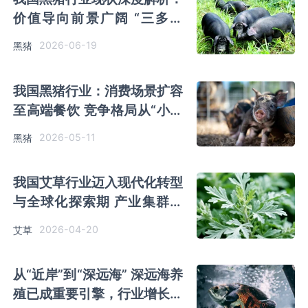
价值导向前景广阔 “三多三
少”困境仍存
2026-06-19
黑猪
我国黑猪行业：消费场景扩容
至高端餐饮 竞争格局从“小而
散”向“大而精”演变
2026-05-11
黑猪
我国艾草行业迈入现代化转型
与全球化探索期 产业集群已
成型
2026-04-20
艾草
从“近岸”到“深远海” 深远海养
殖已成重要引擎，行业增长空