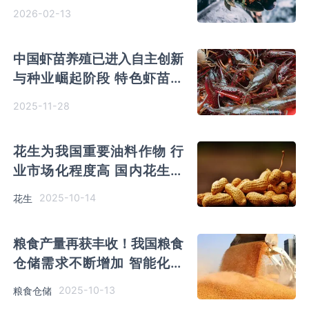
间广阔
2026-02-13
中国虾苗养殖已进入自主创新
与种业崛起阶段 特色虾苗需
求上升 产品结构正多元化
2025-11-28
花生为我国重要油料作物 行
业市场化程度高 国内花生增
产空间约400万吨
2025-10-14
花生
粮食产量再获丰收！我国粮食
仓储需求不断增加 智能化绿
色化进程加速
2025-10-13
粮食仓储