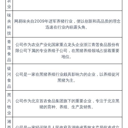
农
业
味
央
网易味央自2009年进军养猪行业，便以创新和高品质的理念
科
迅速在行业内崭露头角。
技
青
公司作为农业产业化国家重点龙头企业浙江青莲食品股份有
莲
限公司下属的专业养殖子公司，在黑猪养殖领域占据着重要
食
地位。
品
徒
河
公司是一家在黑猪养殖行业颇具影响力的企业，以养殖徒河
食
黑猪为主。
品
黑
六
公司作为北京首农食品集团旗下的重要企业，专注于北京黑
牧
猪的育种、养殖、生产及销售。
业
湘
西
公司是一家经远陵县人民政府及湖南省畜牧水产局批准成立