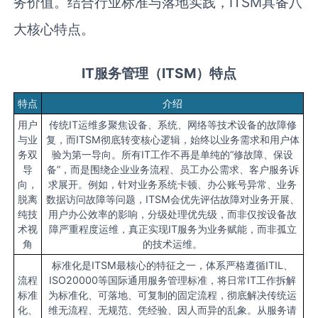
务价值。结合行业标准与落地实践，ITSM具备八
大核心特点。
IT服务管理（ITSM）特点
特点
介绍
用户
传统IT运维多聚焦设备、系统、网络等技术设备的故障修
与业
复，而ITSM彻底转变核心逻辑，始终以业务需求和用户体
务双
验为第一导向。所有IT工作不再是单纯的“修故障、保设
导
备”，而是围绕企业业务流程、员工办公需求、客户服务诉
向，
求展开。例如，针对业务系统卡顿、办公账号异常、业务
脱离
数据访问故障等问题，ITSM会优先评估故障对业务开展、
纯技
用户办公效率的影响，分级处理优先级，而非仅按设备故
术视
障严重程度运维，真正实现IT服务为业务赋能，而非孤立
角
的技术运维。
标准化是ITSM最核心的特征之一，体系严格遵循ITIL、
流程
ISO20000等国际通用服务管理标准，将日常IT工作拆解
标准
为标准化、可落地、可复制的固定流程，彻底解决传统运
化、
维无流程、无规范、凭经验、因人而异的乱象。从服务请