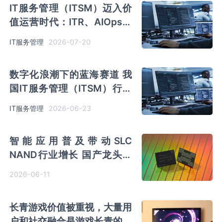
IT服务管理（ITSM）迈入价
值运营时代：ITR、AIOps、
ITIL 赛道发展与行业竞争分
2026-07-20
IT服务管理
析
数字化浪潮下的蓝海赛道 我
国IT服务管理（ITSM）‌‌‌行业
发展空间广阔
2026-06-23
IT服务管理
智能应用普及带动SLC
NAND行业增长 国产龙头突
破瓶颈抢占细分市场
2026-06-11
长青游戏价值被重视，大量用
户和社交融合是游戏长青的核