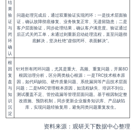
结
果
验
问题处理完成后，通过双重验证实现闭环：一是技术层面验
证
证，确认故障彻底修复、业务恢复正常、无遗留隐患；二是
与
客户层面验证，同步处理结果，确认客户满意度。验证通过
闭
后正式关闭工单，未通过则重新启动处理流程，直至问题彻
环
底解决，坚决杜绝“虚假闭环、表面解决”。
确
认
根
因
针对所有闭环问题，尤其是重大、高频、重复问题，开展8D
复
根因治理分析，区分两类核心根源：一是TRC技术根本原
盘
因，如代码缺陷、硬件质量问题、系统漏洞等产品技术层面
与
问题；二是MRC管理根本原因，如流程缺失、培训不到位、
知
测试覆盖不足、管控疏漏等管理层面问题。基于根因制定整
识
改措施、预防机制，同步更新企业服务知识库、产品缺陷
沉
库，实现问题经验复用，避免同类问题重复发生。
淀
资料来源：观研天下数据中心整理