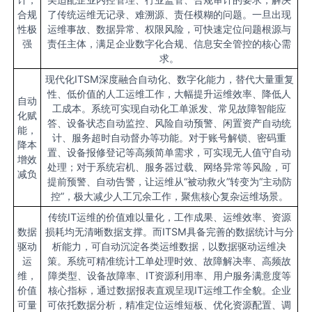
合规
了传统运维无记录、难溯源、责任模糊的问题。一旦出现
性极
运维事故、数据异常、权限风险，可快速定位问题根源与
强
责任主体，满足企业数字化合规、信息安全管控的核心需
求。
现代化ITSM深度融合自动化、数字化能力，替代大量重复
性、低价值的人工运维工作，大幅提升运维效率、降低人
自动
工成本。系统可实现自动化工单派发、常见故障智能应
化赋
答、设备状态自动监控、风险自动预警、闲置资产自动统
能，
计、服务超时自动督办等功能。对于账号解锁、密码重
降本
置、设备报修登记等高频简单需求，可实现无人值守自动
增效
处理；对于系统宕机、服务器过载、网络异常等风险，可
减负
提前预警、自动告警，让运维从“被动救火”转变为“主动防
控”，极大减少人工冗余工作，聚焦核心复杂运维场景。
传统IT运维的价值难以量化，工作成果、运维效率、资源
数据
损耗均无清晰数据支撑。而ITSM具备完善的数据统计与分
驱动
析能力，可自动沉淀各类运维数据，以数据驱动运维决
运
策。系统可精准统计工单处理时效、故障解决率、高频故
维，
障类型、设备故障率、IT资源利用率、用户服务满意度等
价值
核心指标，通过数据报表直观呈现IT运维工作全貌。企业
可量
可依托数据分析，精准定位运维短板、优化资源配置、调