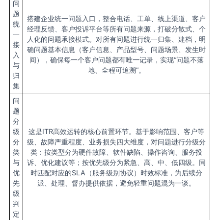
问
题
搭建企业统一问题入口，整合电话、工单、线上渠道、客户
统
经理反馈、客户投诉平台等所有问题来源，打破分散式、个
一
人化的问题承接模式。对所有问题进行统一归集、建档，明
接
确问题基本信息（客户信息、产品型号、问题场景、发生时
入
间），确保每一个客户问题都有唯一记录，实现“问题不落
与
地、全程可追溯”。
归
集
问
题
分
级
这是ITR高效运转的核心前置环节。基于影响范围、客户等
分
级、故障严重程度、业务损失四大维度，对问题进行分级分
类
类：按类型分为硬件故障、软件缺陷、操作咨询、服务投
与
诉、优化建议等；按优先级分为紧急、高、中、低四级。同
优
时匹配对应的SLA（服务级别协议）时效标准，为后续分
先
派、处理、督办提供依据，避免轻重问题混为一谈。
级
判
定