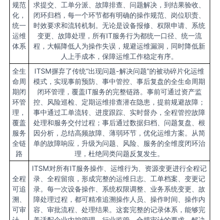
规范
求提交、工单分派、故障排查、问题解决，到结果验收、
化，
闭环归档，每一个环节都有明确的操作规范、岗位职责、
统一
时效要求和流转机制。无论是设备报修、权限申请、系统
运维
变更、故障处理，所有IT服务行为都统一口径、统一流
体系
程，大幅降低人为操作失误，规避运维漏洞，同时降低新
人上手成本，保障运维工作稳定有序。
全生
ITSM摒弃了传统“出现问题-解决问题”的被动碎片化运维
命周
模式，实现事前预防、事中管控、事后复盘的全生命周期
期闭
闭环管理，覆盖IT服务的完整链路。事前可通过资产监
环管
控、风险巡检、定期运维排查潜在隐患，提前规避故障；
理，
事中通过工单流转、进度跟踪、实时督办，全程管控故障
覆盖
处理和服务交付过程；事后通过数据归档、问题复盘、根
服务
因分析，总结高频故障、薄弱环节，优化运维方案。从简
全链
单的故障响应，升级为问题、风险、服务的全维度闭环治
路
理，杜绝同类问题反复发生。
ITSM对所有IT服务操作、运维行为、资源变更进行全程记
全程
录、全程留痕，形成完整的运维日志、工单档案、变更记
可追
录。每一次设备操作、系统权限调整、业务系统变更、故
溯、
障处理过程，都可精准追溯操作人员、操作时间、操作内
可审
容、审批流程、处理结果。这套完整的记录体系，能够完
计，
美适配企业内控管理、行业监管、合规审计的要求，解决