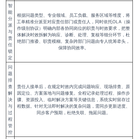
智
能
根据问题类型、专业领域、员工负载、服务区域等维度，将
分
工单精准分派至对应责任部门或责任人，同时依托OLA（操
派
作级别协议）明确内部各协同岗位的职责与时效要求，把整
与
体解决时效拆解为响应、诊断、处理、复核等细分环节，杜
责
绝部门推诿、职责模糊。复杂跨部门问题由专人统筹牵头，
任
保障协同效率。
锁
定
问
题
排
查
责任人接单后，在规定时效内完成问题响应、现场排查、原
解
因定位、方案落地与问题修复。全程记录处理过程、操作步
决
骤、资源投入、临时解决方案等关键信息，系统实时留存过
与
程数据。针对无法即时解决的复杂问题，需同步更新进度、
过
同步客户预期，杜绝失联、拖延问题。
程
管
控