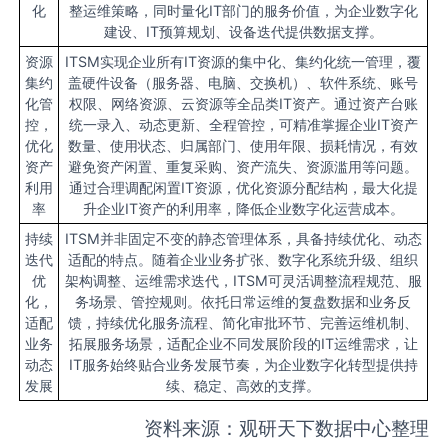
化
整运维策略，同时量化IT部门的服务价值，为企业数字化
建设、IT预算规划、设备迭代提供数据支撑。
资源
ITSM实现企业所有IT资源的集中化、集约化统一管理，覆
集约
盖硬件设备（服务器、电脑、交换机）、软件系统、账号
化管
权限、网络资源、云资源等全品类IT资产。通过资产台账
控，
统一录入、动态更新、全程管控，可精准掌握企业IT资产
优化
数量、使用状态、归属部门、使用年限、损耗情况，有效
资产
避免资产闲置、重复采购、资产流失、资源滥用等问题。
利用
通过合理调配闲置IT资源，优化资源分配结构，最大化提
率
升企业IT资产的利用率，降低企业数字化运营成本。
持续
ITSM并非固定不变的静态管理体系，具备持续优化、动态
迭代
适配的特点。随着企业业务扩张、数字化系统升级、组织
优
架构调整、运维需求迭代，ITSM可灵活调整流程规范、服
化，
务场景、管控规则。依托日常运维的复盘数据和业务反
适配
馈，持续优化服务流程、简化审批环节、完善运维机制、
业务
拓展服务场景，适配企业不同发展阶段的IT运维需求，让
动态
IT服务始终贴合业务发展节奏，为企业数字化转型提供持
发展
续、稳定、高效的支撑。
资料来源：观研天下数据中心整理