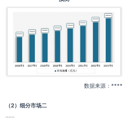
数据来源：****
（
2
）细分市场二
……