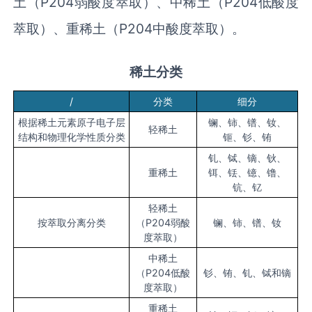
土（P204弱酸度萃取）、中稀土（P204低酸度
萃取）、重稀土（P204中酸度萃取）。
稀土分类
/
分类
细分
根据稀土元素原子电子层
镧、铈、镨、钕、
轻稀土
结构和物理化学性质分类
钷、钐、铕
钆、铽、镝、钬、
重稀土
铒、铥、镱、镥、
钪、钇
轻稀土
按萃取分离分类
（P204弱酸
镧、铈、镨、钕
度萃取）
中稀土
（P204低酸
钐、铕、钆、铽和镝
度萃取）
重稀土