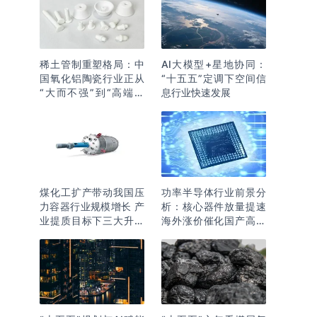
稀土管制重塑格局：中
AI大模型+星地协同：
国氧化铝陶瓷行业正从
“十五五”定调下空间信
“大而不强”到“高端突
息行业快速发展
围”
煤化工扩产带动我国压
功率半导体行业前景分
力容器行业规模增长 产
析：核心器件放量提速
业提质目标下三大升级
海外涨价催化国产高端
逻辑明确
化突围