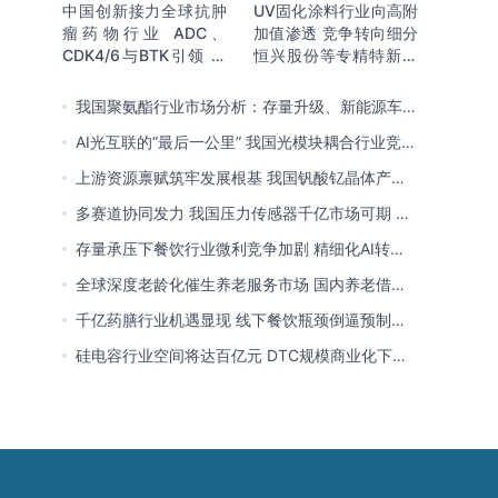
中国创新接力全球抗肿
UV固化涂料行业向高附
瘤药物行业 ADC、
加值渗透 竞争转向细分
CDK4/6与BTK引领 医
恒兴股份等专精特新小
保落地促专特药双渠道
巨人表现突出
格局成型
我国聚氨酯行业市场分析：存量升级、新能源车增
量爆发与内需托底
AI光互联的“最后一公里” 我国光模块耦合行业竞争
处于三角博弈格局
上游资源禀赋筑牢发展根基 我国钒酸钇晶体产能
领跑全球 行业有望迎来高速发展
多赛道协同发力 我国压力传感器千亿市场可期 市
场结构将向MEMS产品倾斜
存量承压下餐饮行业微利竞争加剧 精细化AI转型
与多元业态破解成本剪刀差
全球深度老龄化催生养老服务市场 国内养老借职
业资格制度迈向品质规范化发展
千亿药膳行业机遇显现 线下餐饮瓶颈倒逼预制
化、零食化转型 企业开启整合新局
硅电容行业空间将达百亿元 DTC规模商业化下
MOS为主流 国内量产导入、加速卡位VIC赛道