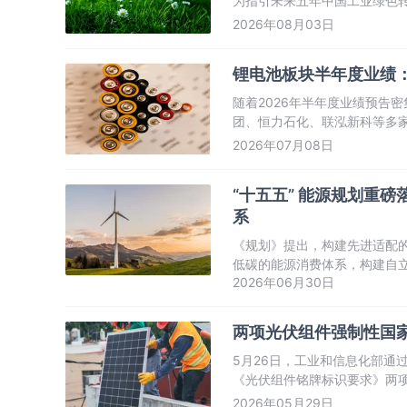
为指引未来五年中国工业绿色
重于工业自身生产过程的绿色
2026年08月03日
确提出统筹推进“产业绿色化”与
锂电池板块半年度业绩
随着2026年半年度业绩预告
团、恒力石化、联泓新科等多
长，折射出锂电池产业强劲的
2026年07月08日
“十五五” 能源规划重
系
《规划》提出，构建先进适配
低碳的能源消费体系，构建自
2026年06月30日
立体多元的能源国际合作体系
两项光伏组件强制性国家
5月26日，工业和信息化部通
《光伏组件铭牌标识要求》两项
布，并将于2027年6月1日
2026年05月29日