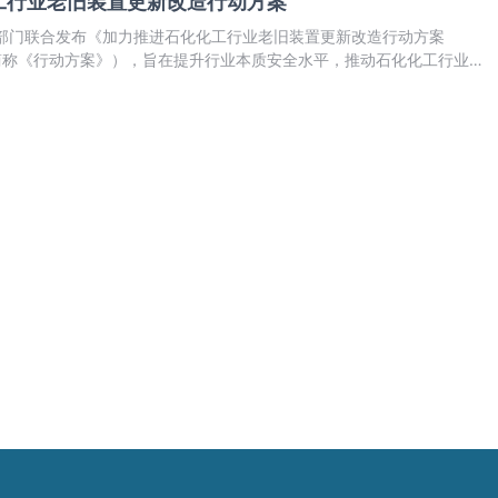
工行业老旧装置更新改造行动方案
七部门联合发布《加力推进石化化工行业老旧装置更新改造行动方案
以下简称《行动方案》），旨在提升行业本质安全水平，推动石化化工行业向
优化升级。