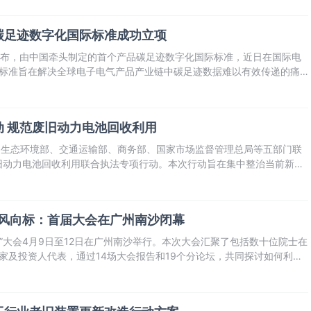
碳足迹数字化国际标准成功立项
公布，由中国牵头制定的首个产品碳足迹数字化国际标准，近日在国际电
该标准旨在解决全球电子电气产品产业链中碳足迹数据难以有效传递的痛
产业上下游的高效流通与互认。
 规范废旧动力电池回收利用
同生态环境部、交通运输部、商务部、国家市场监督管理总局等五部门联
旧动力电池回收利用联合执法专项行动。本次行动旨在集中整治当前新能
行业存在的突出问题，依法查处一批违法行为，进一步规范行业秩序、保
全环保风险。
家级风向标：首届大会在广州南沙闭幕
材料”大会4月9日至12日在广州南沙举行。本次大会汇聚了包括数十位院士在
业家及投资人代表，通过14场大会报告和19个分论坛，共同探讨如何利用
业实现“换道超车”与跨越式发展。