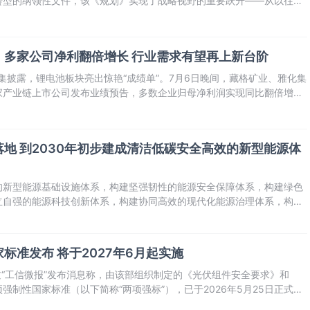
转型的纲领性文件，该《规划》实现了战略视野的重要跃升——从以往侧
低碳化，拓展至更加注重工业体系对全社会绿色转型的整体支撑作用，明
“绿色产业化”
：多家公司净利翻倍增长 行业需求有望再上新台阶
密集披露，锂电池板块亮出惊艳“成绩单”。7月6日晚间，藏格矿业、雅化集
家产业链上市公司发布业绩预告，多数企业归母净利润实现同比翻倍增
景气上行周期。
磅落地 到2030年初步建成清洁低碳安全高效的新型能源体
的新型能源基础设施体系，构建坚强韧性的能源安全保障体系，构建绿色
立自强的能源科技创新体系，构建协同高效的现代化能源治理体系，构建
。
标准发布 将于2027年6月起实施
过“工信微报”发布消息称，由该部组织制定的《光伏组件安全要求》和
强制性国家标准（以下简称“两项强标”），已于2026年5月25日正式发
起正式实施。此举将对规范光伏行业竞争秩序、推动产业升级发展发挥重要