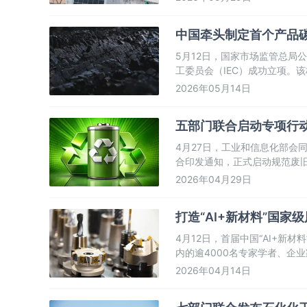
作用。
中国牵头制定首个产品
5月12日，国家市场监管总局
工委员会（IEC）成功立项。
点问题，推动绿色低碳信息在
2026年05月14日
五部门联合启动专项行动
4月27日，工业和信息化部会
合印发通知，正式启动规范废
源汽车废旧动力电池回收利用
2026年04月29日
障关键资源供给、防范化解安
打造“AI+新材料”国
4月12日，首届中国“AI+新
内的逾4000名专家学者、企
人工智能技术推动中国新材料产
2026年04月14日