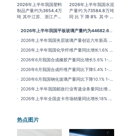
2026年上半年我国塑料
2026年上半年我国水泥
制品产量约为3654.4万
产量约为73584.8万吨
吨 其中江苏、浙江产量
同比下降8% 其中广
分别占比18.9%、
东、浙江和安徽分别排
16.0%
名前三
2026年上半年我国平板玻璃产量约为44682.6万
重量箱 同比下降5.7% 其中河北产量最多 占比16%
2026年上半年我国夹层玻璃产量创近六年新高 约
为7964.8万平方米 同比下降0.9%
2026年上半年我国化学纤维产量同比增长1.6% 其
中浙江、江苏产量分别占比42.03%、31.34%
2026年6月我国合成橡胶产量同比增长5.6% 1-6
月累计产量同比增长6.4%
2026年6月我国合成纤维产量同比下降5.4% 1-6
月累计产量为3815.7万吨 同比增长0.8%
2026年6月我国钢化玻璃产量同比下降10.1% 1-6
月累计产量同比下降8.4%
2026年上半年我国邮政行业寄递业务量同比增长
4.2% 业务收入同比增长6%
2026年上半年全国皮卡市场销量同比增长18% 出
口量同比增长34% 长城汽车销量领先
热点图片