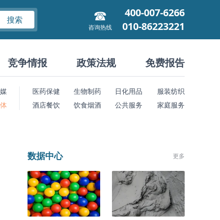
400-007-6266
搜索
010-86223221
咨询热线
竞争情报
政策法规
免费报告
媒
医药保健
生物制药
日化用品
服装纺织
 体
酒店餐饮
饮食烟酒
公共服务
家庭服务
数据中心
更多