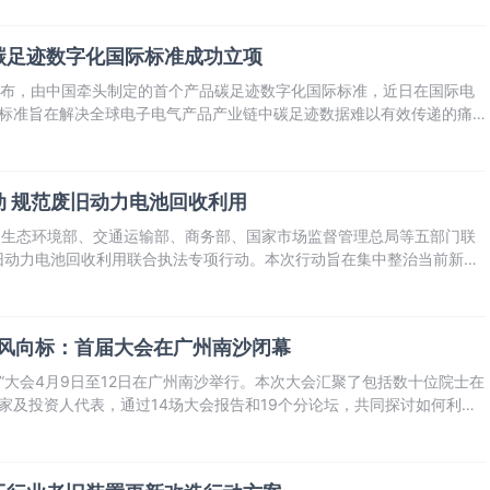
碳足迹数字化国际标准成功立项
公布，由中国牵头制定的首个产品碳足迹数字化国际标准，近日在国际电
该标准旨在解决全球电子电气产品产业链中碳足迹数据难以有效传递的痛
产业上下游的高效流通与互认。
 规范废旧动力电池回收利用
同生态环境部、交通运输部、商务部、国家市场监督管理总局等五部门联
旧动力电池回收利用联合执法专项行动。本次行动旨在集中整治当前新能
行业存在的突出问题，依法查处一批违法行为，进一步规范行业秩序、保
全环保风险。
家级风向标：首届大会在广州南沙闭幕
材料”大会4月9日至12日在广州南沙举行。本次大会汇聚了包括数十位院士在
业家及投资人代表，通过14场大会报告和19个分论坛，共同探讨如何利用
业实现“换道超车”与跨越式发展。