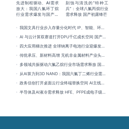
先进制程驱动、AI需求
刻蚀与清洗的“特种工
放大：我国八氟环丁烷
兵”：全球八氟丙烷行业
行业需求爆发与国产替
需求释放 国产初露锋芒
代进程
我国文具行业步入存量分化时代 IP、智能、环保
成企业构建核心竞争力关键
AI 与云计算双赛道打开DPU千亿成长空间 国产厂
商突破技术壁垒迎替代窗口期
四大应用梯次推进 全球钠离子电池行业迎爆发窗
口 中国全链规模化落地领跑商业化
传统承压、新材料高增 无机非金属材料产业头部
向一体化延伸 低碳高能创新转型提速
多领域共振驱动六氟乙烷行业市场需求释放 国产
替代已基本完成
从AI算力到3D NAND：我国六氟丁二烯行业需求
爆发与国产替代进程
政务信创打开桌面云行业终端替换空间 AI主线重
塑竞争逻辑 中国本土厂商全面反超
半导体及AI液冷需求释放 HFE、PFPE成电子级氟
化液行业主流 3M退场下国产高端突破加速