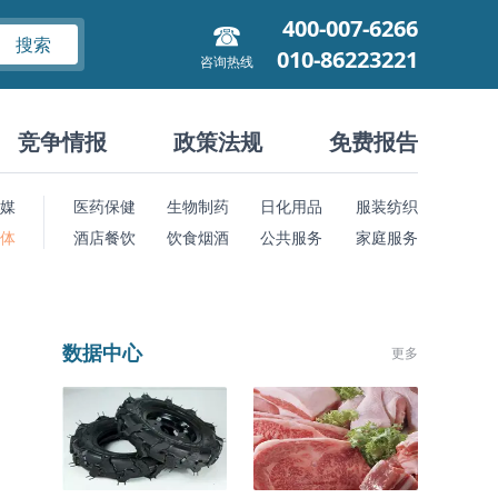
400-007-6266
搜索
010-86223221
咨询热线
竞争情报
政策法规
免费报告
媒
医药保健
生物制药
日化用品
服装纺织
 体
酒店餐饮
饮食烟酒
公共服务
家庭服务
数据中心
更多