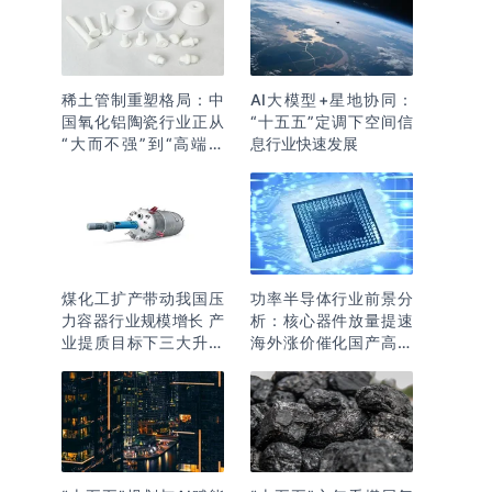
稀土管制重塑格局：中
AI大模型+星地协同：
国氧化铝陶瓷行业正从
“十五五”定调下空间信
“大而不强”到“高端突
息行业快速发展
围”
煤化工扩产带动我国压
功率半导体行业前景分
力容器行业规模增长 产
析：核心器件放量提速
业提质目标下三大升级
海外涨价催化国产高端
逻辑明确
化突围