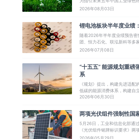
为指引未来五年中国工业绿色
重于工业自身生产过程的绿色
2026年08月03日
确提出统筹推进“产业绿色化”与
锂电池板块半年度业绩
随着2026年半年度业绩预告
团、恒力石化、联泓新科等多
长，折射出锂电池产业强劲的
2026年07月08日
“十五五” 能源规划重
系
《规划》提出，构建先进适配
低碳的能源消费体系，构建自
2026年06月30日
立体多元的能源国际合作体系
两项光伏组件强制性国家
5月26日，工业和信息化部通
《光伏组件铭牌标识要求》两项
布，并将于2027年6月1日
2026年05月29日