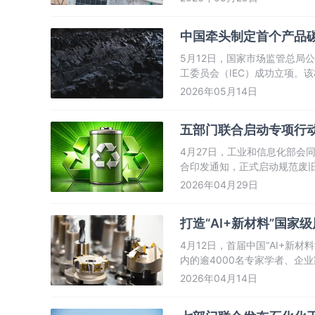
作用。
中国牵头制定首个产品
5月12日，国家市场监管总局
工委员会（IEC）成功立项。
点问题，推动绿色低碳信息在
2026年05月14日
五部门联合启动专项行动
4月27日，工业和信息化部会
合印发通知，正式启动规范废
源汽车废旧动力电池回收利用
2026年04月29日
障关键资源供给、防范化解安
打造“AI+新材料”国
4月12日，首届中国“AI+新
内的逾4000名专家学者、企
人工智能技术推动中国新材料产
2026年04月14日