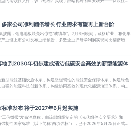
转型的纲领性文件，该《规划》实现了战略视野的重要跃升——从以往侧
低碳化，拓展至更加注重工业体系对全社会绿色转型的整体支撑作用，明
“绿色产业化”
：多家公司净利翻倍增长 行业需求有望再上新台阶
密集披露，锂电池板块亮出惊艳“成绩单”。7月6日晚间，藏格矿业、雅化集
家产业链上市公司发布业绩预告，多数企业归母净利润实现同比翻倍增
景气上行周期。
磅落地 到2030年初步建成清洁低碳安全高效的新型能源体
的新型能源基础设施体系，构建坚强韧性的能源安全保障体系，构建绿色
立自强的能源科技创新体系，构建协同高效的现代化能源治理体系，构建
。
标准发布 将于2027年6月起实施
过“工信微报”发布消息称，由该部组织制定的《光伏组件安全要求》和
强制性国家标准（以下简称“两项强标”），已于2026年5月25日正式发
起正式实施。此举将对规范光伏行业竞争秩序、推动产业升级发展发挥重要