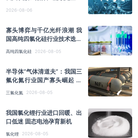
行业有望迎来高速发展
2026-08-06
寡头博弈与千亿光纤浪潮 我
国高纯四氯化硅行业技术迭代
启幕
2026-08-05
高纯四氯化硅
半导体“气体清道夫”：我国三
氟化氮行业国产寡头崛起 全
球产能东移
2026-08-05
三氟化氮
我国氯化锂行业进口回暖、出
口低迷 固态电池孕育新机
2026-08-05
氯化锂