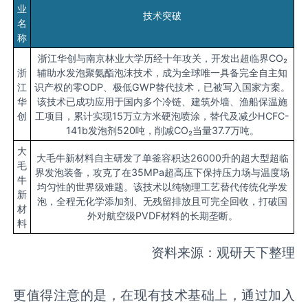
业
技术突破
名
称
浙江华创与南京林业大学历经十年攻关，开发出超临界CO₂
浙
辅助水发泡聚氨酯泡沫技术，成为全球唯一具备完全自主知
江
识产权的零ODP、极低GWP替代技术，已被写入国家方案。
华
该技术已成功应用于国内多个冷链、建筑外墙、渔船保温施
创
工项目，累计实现15万立方米硬泡喷涂，替代及减少HCFC-
141b发泡剂520吨，削减CO₂当量37.7万吨。
大
大毛牛新材料自主研发了单釜容积达26000升的超大型超临
毛
界发泡装备，攻克了在35MPa超高压下保持压力场与温度场
牛
均匀性的世界级难题。该技术以纯物理工艺替代传统化学发
新
泡，全程无化学添加剂、无残留排放且可完全回收，打破国
材
外对航空级PVDF材料的长期垄断。
料
资料来源：观研天下整理
更值得注意的是，在现有技术基础上，通过加入