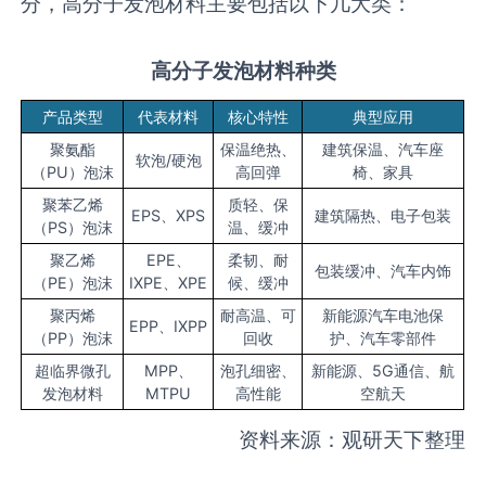
分，高分子发泡材料主要包括以下几大类：
高分子发泡材料种类
产品类型
代表材料
核心特性
典型应用
聚氨酯
保温绝热、
建筑保温、汽车座
软泡/硬泡
（PU）泡沫
高回弹
椅、家具
聚苯乙烯
质轻、保
EPS、XPS
建筑隔热、电子包装
（PS）泡沫
温、缓冲
聚乙烯
EPE、
柔韧、耐
包装缓冲、汽车内饰
（PE）泡沫
IXPE、XPE
候、缓冲
聚丙烯
耐高温、可
新能源汽车电池保
EPP、IXPP
（PP）泡沫
回收
护、汽车零部件
超临界微孔
MPP、
泡孔细密、
新能源、5G通信、航
发泡材料
MTPU
高性能
空航天
资料来源：观研天下整理