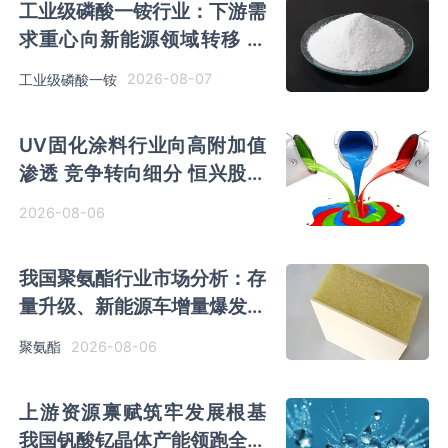
工业级磷酸一铵行业：下游需
求重心向新能源领域转移 产
业链一体化趋势清晰
2026-08-07
工业级磷酸一铵
UV固化涂料行业向高附加值
渗透 竞争转向细分 恒兴股份
等专精特新小巨人表现突出
2026-08-06
我国聚氨酯行业市场分析：存
量升级、新能源车增量爆发与
内需托底
2026-08-06
聚氨酯
上游资源禀赋筑牢发展根基
我国钒酸钇晶体产能领跑全球