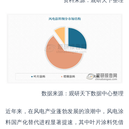
资料来源：观研天下整理
数据来源：观研天下数据中心整理
近年来，在风电产业蓬勃发展的浪潮中，风电涂
料国产化替代进程显著提速，其中叶片涂料凭借