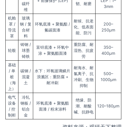
+ 前缘保护 (LEP)
LEP：1–
碳纤
韧、耐磨
3mm
维
机舱
玻璃
耐候、抗老
罩 /
钢 / 复
环氧底漆 + 聚氨酯 /
200–
化、低表面
导流
合材
氟碳面漆
250μm
能、防污
罩
料
铸钢 /
重防腐、耐
富锌底漆 + 环氧中
350–
轮毂
球墨
湿热、抗疲
涂 + 聚氨酯面漆
400μm
铸铁
劳
基础
耐海水、耐
/ 单
碳钢 /
水下：环氧玻璃鳞片
氯离子、抗
500–
桩
混凝
浪溅区：重防腐 +
冲刷、生物
1000μm
（海
土
耐冲刷
抑制
上）
电气
冷轧
绝缘、防
设备
钢板 /
环氧底漆 + 聚氨酯
潮、耐酸
120–180μm
/ 控
铝合
面漆 / 粉末涂料
碱、抗静电
制柜
金