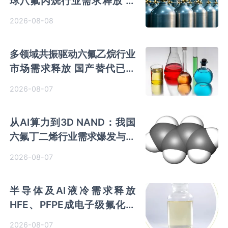
球八氟丙烷行业需求释放 国
产初露锋芒
2026-08-08
多领域共振驱动六氟乙烷行业
市场需求释放 国产替代已基
本完成
2026-08-07
从AI算力到3D NAND：我国
六氟丁二烯行业需求爆发与国
产替代进程
2026-08-07
半导体及AI液冷需求释放
HFE、PFPE成电子级氟化液
行业主流 3M退场下国产高端
2026-08-07