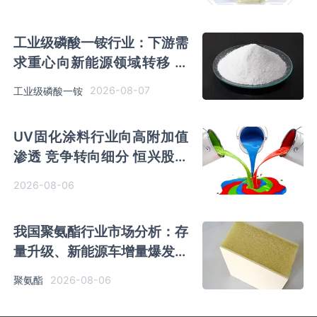
突破加速
工业级磷酸一铵行业：下游需
求重心向新能源领域转移 产
业链一体化趋势清晰
2026-08-07
工业级磷酸一铵
UV固化涂料行业向高附加值
渗透 竞争转向细分 恒兴股份
等专精特新小巨人表现突出
2026-08-06
我国聚氨酯行业市场分析：存
量升级、新能源车增量爆发与
内需托底
2026-08-06
聚氨酯