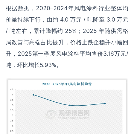
根据数据，2020–2024年风电涂料行业整体均
价呈持续下行，由约 4.0 万元 / 吨降至 3.0 万元
/ 吨左右，累计降幅约 25%；2025 年随供需格
局改善与高端占比提升，价格止跌企稳并小幅回
升，2025第一季度风电涂料平均售价3.16万元/
吨，环比增长5.93%。