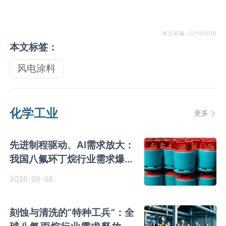
本文采编：CY100016
本文标签：
风电涂料
化学工业
更多
先进制程驱动、AI需求放大：
我国八氟环丁烷行业需求爆发
与国产替代进程
2026-08-08
刻蚀与清洗的“特种工兵”：全