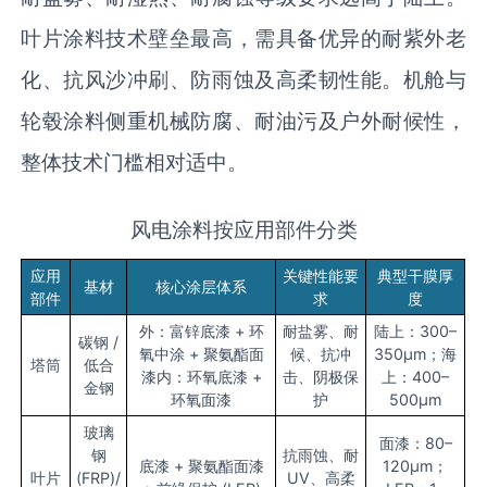
叶片涂料技术壁垒最高，需具备优异的耐紫外老
化、抗风沙冲刷、防雨蚀及高柔韧性能。机舱与
轮毂涂料侧重机械防腐、耐油污及户外耐候性，
整体技术门槛相对适中。
风电涂料按应用部件分类
应用
关键性能要
典型干膜厚
基材
核心涂层体系
部件
求
度
外：富锌底漆 + 环
耐盐雾、耐
陆上：300–
碳钢 /
氧中涂 + 聚氨酯面
候、抗冲
350μm；海
塔筒
低合
漆内：环氧底漆 +
击、阴极保
上：400–
金钢
环氧面漆
护
500μm
玻璃
面漆：80–
钢
抗雨蚀、耐
底漆 + 聚氨酯面漆
120μm；
叶片
(FRP)/
UV、高柔