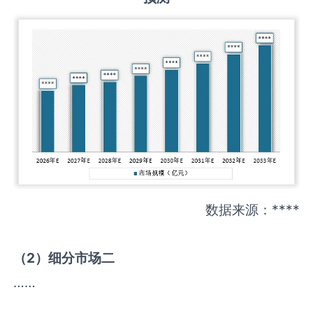
数据来源：****
（
2
）细分市场二
……