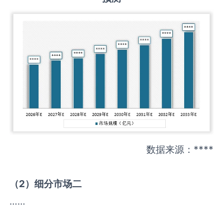
数据来源：****
（
2
）细分市场二
……