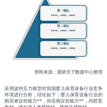
资料来源：观研天下数据中心整理
采用波特五力模型对我国婴儿保育设备行业竞争
环境进行分析，结论如下：婴儿保育设备行业的
购买者议价能力**，供应商议价能力**，内部竞
争**，潜在进入者威胁**，替代品威胁**。