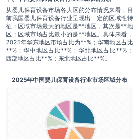
从婴儿保育设备市场各大区的分布情况来看，目
前我国婴儿保育设备行业呈现出一定的区域性特
征：区域市场最大的地区是**地区，其次是**地
区；区域市场占比最小的是**地区。具体来看，
2025年华东地区市场占比为**%；华南地区占比
**%；华中地区占比**%；华北地区占比**%；
西部地区占比**%；东北地区占比**%。
2025
年中国
婴儿保育设备
行业市场区域分布