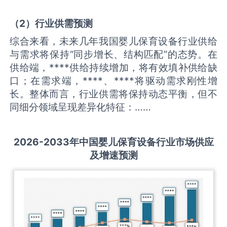
（
2
）
行业供需
预测
综合来看，未来几年我国婴儿保育设备行业供给
与需求将保持“同步增长、结构匹配”的态势。在
供给端，****供给持续增加，将有效填补供给缺
口；在需求端，****、****将驱动需求刚性增
长。整体而言，行业供需将保持动态平衡，但不
同细分领域呈现差异化特征：……
2026-2033
年中国
婴儿保育设备
行业市场供应
及增速预测