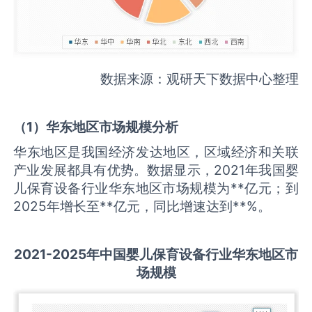
数据来源：观研天下数据中心整理
（
1
）华东地区市场规模分析
华东地区是我国经济发达地区，区域经济和关联
产业发展都具有优势。数据显示，2021年我国婴
儿保育设备行业华东地区市场规模为**亿元；到
2025年增长至**亿元，同比增速达到**%。
2021-2025
年中国
婴儿保育设备
行业华东地区市
场规模