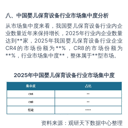
八、中国
婴儿保育设备
行业市场集中度分析
从市场集中度来看，我国婴儿保育设备行业内企
业数量近年来保持增长，2025年行业内企业数量
达到**家，2025年我国婴儿保育设备行业企业
CR4的市场份额为**%，CR8的市场份额为
**%，行业市场集中度**，整体属于**型市场。
2025
年中国
婴儿保育设备
行业市场集中度
资料来源：观研天下数据中心整理