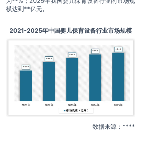
为**%；2025年我国婴儿保育设备行业的市场规
模达到**亿元。
2021-2025
年中国
婴儿保育设备
行业市场规模
数据来源：****