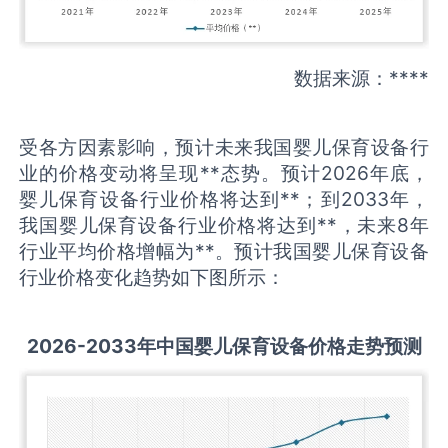
数据来源：****
受各方因素影响，预计未来我国婴儿保育设备行
业的价格变动将呈现**态势。预计2026年底，
婴儿保育设备行业价格将达到**；到2033年，
我国婴儿保育设备行业价格将达到**，未来8年
行业平均价格增幅为**。预计我国婴儿保育设备
行业价格变化趋势如下图所示：
2026-2033
年中国
婴儿保育设备
价格走势预测