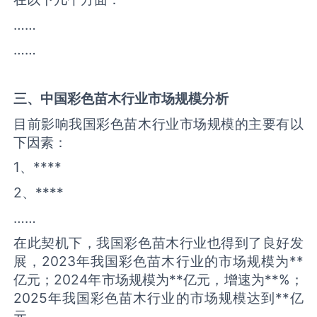
……
……
三、中国
彩色苗木
行业市场规模分析
目前影响我国彩色苗木行业市场规模的主要有以
下因素：
1、****
2、****
……
在此契机下，我国彩色苗木行业也得到了良好发
展，2023年我国彩色苗木行业的市场规模为**
亿元；2024年市场规模为**亿元，增速为**%；
2025年我国彩色苗木行业的市场规模达到**亿
元。