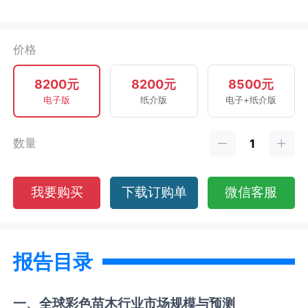
价格
8200元
8200元
8500元
电子版
纸介版
电子+纸介版
数量
我要购买
下载订购单
微信客服
报告目录
一、全球
彩色苗木
行业市场规模与预测