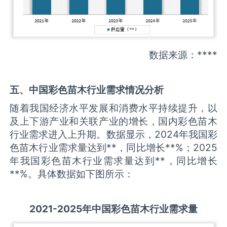
数据来源：****
五、中国
彩色苗木
行业需求情况分析
随着我国经济水平发展和消费水平持续提升，以
及上下游产业和关联产业的增长，国内彩色苗木
行业需求进入上升期。数据显示，2024年我国彩
色苗木行业需求量达到**，同比增长**%；2025
年我国彩色苗木行业需求量达到**，同比增长
**%。具体数据如下图所示：
2021-2025
年中国
彩色苗木
行业需求量