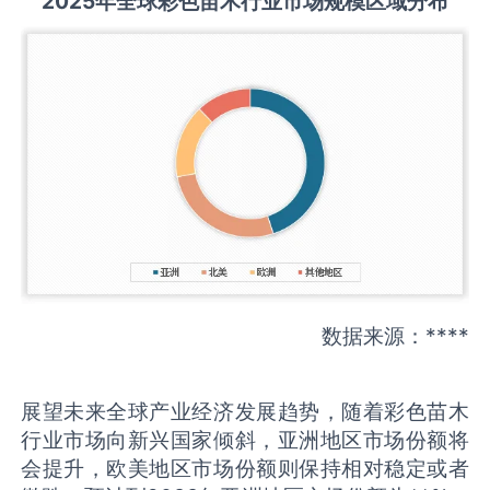
2025
年全球
彩色苗木
行业市场规模区域分布
数据来源：****
展望未来全球产业经济发展趋势，随着彩色苗木
行业市场向新兴国家倾斜，亚洲地区市场份额将
会提升，欧美地区市场份额则保持相对稳定或者