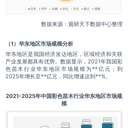
数据来源：观研天下数据中心整理
（
1
）华东地区市场规模分析
华东地区是我国经济发达地区，区域经济和关联
产业发展都具有优势。数据显示，2021年我国彩
色苗木行业华东地区市场规模为**亿元；到
2025年增长至**亿元，同比增速达到**%。
2021-2025
年中国
彩色苗木
行业华东地区市场规
模