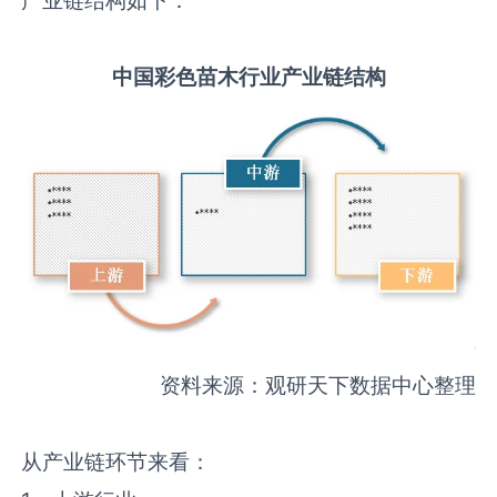
中国
彩色苗木
行业产业链结构
资料来源：观研天下数据中心整理
从产业链环节来看：