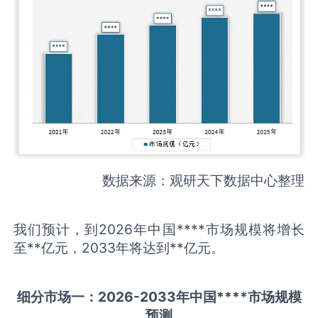
数据来源：观研天下数据中心整理
我们预计，到2026年中国****市场规模将增长
至**亿元，2033年将达到**亿元。
细分市场一：
202
6
-20
33年中国
****
市场规模
预测