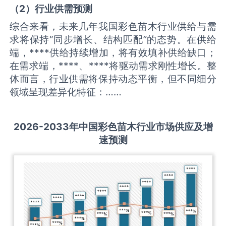
（
2
）
行业供需
预测
综合来看，未来几年我国彩色苗木行业供给与需
求将保持“同步增长、结构匹配”的态势。在供给
端，****供给持续增加，将有效填补供给缺口；
在需求端，****、****将驱动需求刚性增长。整
体而言，行业供需将保持动态平衡，但不同细分
领域呈现差异化特征：……
2026-2033
年中国
彩色苗木
行业市场供应及增
速预测