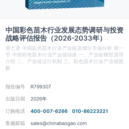
中国彩色苗木行业发展态势调研与投资
战略评估报告（2026-2033年）
第七章 中国彩色苗木行业产业链及细分市场分析 第一
节 中国彩色苗木‌‌‌行业产业链综述 一、产业链模型原理
介绍 二、产业链运行机制 三、彩色苗木‌‌‌行业产业链图
解
报告编号
R799307
出版日期
2026年
订购电话
400-007-6266
010-86223221
客服邮箱
sales@chinabaogao.com