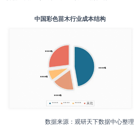
中国
彩色苗木
行业成本结构
数据来源：观研天下数据中心整理