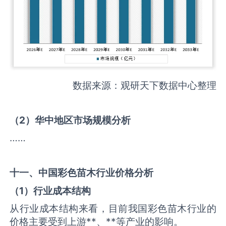
数据来源：观研天下数据中心整理
（
2
）华中地区市场规模分析
……
十一、中国
彩色苗木
行业价格分析
（
1
）行业成本结构
从行业成本结构来看，目前我国彩色苗木行业的
价格主要受到上游**、**等产业的影响。