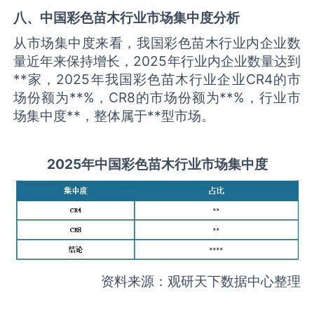
八、中国
彩色苗木
行业市场集中度分析
从市场集中度来看，我国彩色苗木行业内企业数
量近年来保持增长，2025年行业内企业数量达到
**家，2025年我国彩色苗木行业企业CR4的市
场份额为**%，CR8的市场份额为**%，行业市
场集中度**，整体属于**型市场。
2025
年中国
彩色苗木
行业市场集中度
资料来源：观研天下数据中心整理