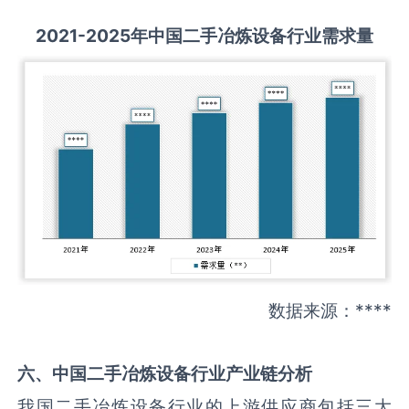
2021-2025
年中国
二手冶炼设备
行业需求量
数据来源：****
六、中国
二手冶炼设备
行业产业链分析
我国二手冶炼设备行业的上游供应商包括三大