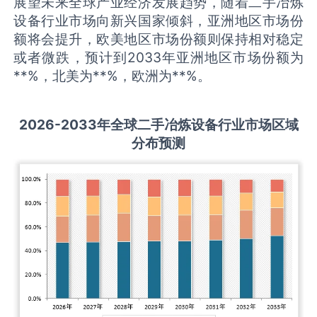
展望未来全球产业经济发展趋势，随着二手冶炼
设备行业市场向新兴国家倾斜，亚洲地区市场份
额将会提升，欧美地区市场份额则保持相对稳定
或者微跌，预计到2033年亚洲地区市场份额为
**%，北美为**%，欧洲为**%。
2026-2033
年全球
二手冶炼设备
行业市场区域
分布预测