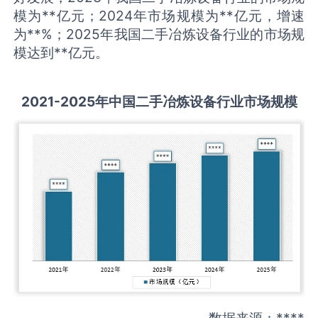
模为**亿元；2024年市场规模为**亿元，增速
为**%；2025年我国二手冶炼设备行业的市场规
模达到**亿元。
2021-2025
年中国
二手冶炼设备
行业市场规模
数据来源：****