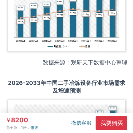
数据来源：观研天下数据中心整理
2026-2033
年中国
二手冶炼设备
行业市场需求
及增速预测
8200
￥
我要购买
微信客服
电子版，1份，
修改