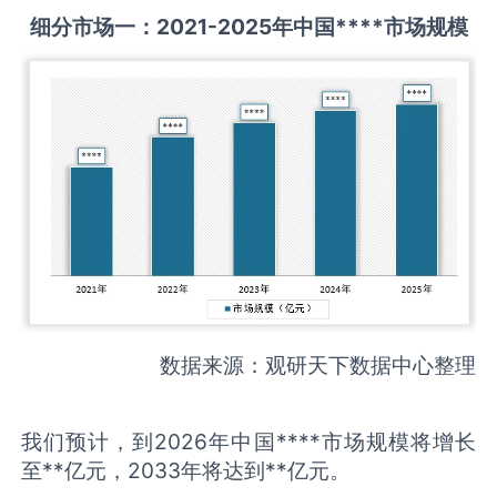
细分市场一：
2021-2025
年中国
****
市场规模
数据来源：观研天下数据中心整理
我们预计，到2026年中国****市场规模将增长
至**亿元，2033年将达到**亿元。