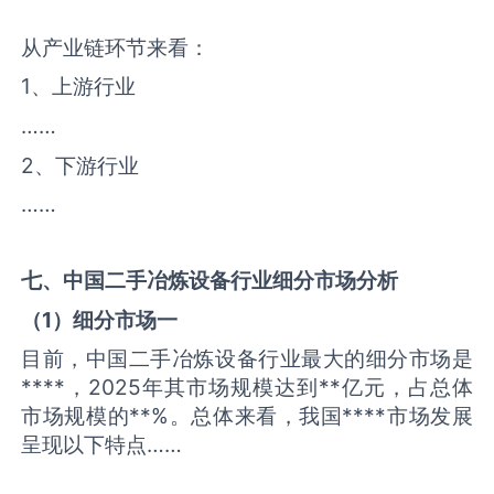
从产业链环节来看：
1、上游行业
……
2、下游行业
……
七、中国
二手冶炼设备
行业细分市场分析
（
1
）细分市场一
目前，中国二手冶炼设备行业最大的细分市场是
****，2025年其市场规模达到**亿元，占总体
市场规模的**%。总体来看，我国****市场发展
呈现以下特点……