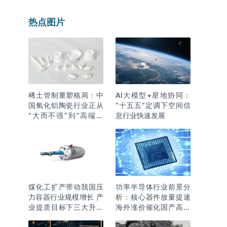
热点图片
稀土管制重塑格局：中
AI大模型+星地协同：
国氧化铝陶瓷行业正从
“十五五”定调下空间信
“大而不强”到“高端突
息行业快速发展
围”
煤化工扩产带动我国压
功率半导体行业前景分
力容器行业规模增长 产
析：核心器件放量提速
业提质目标下三大升级
海外涨价催化国产高端
逻辑明确
化突围