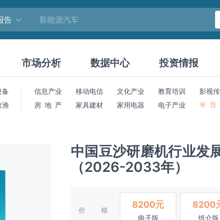
报告
市场分析
数据中心
投资情报
设备
信息产业
移动电信
文化产业
教育培训
影视传
牧渔
房 地 产
家具建材
家用电器
电子产业
半 导
中国豆沙研磨机行业发
（2026-2033年）
8200元
8200
价格
电子版
纸介版