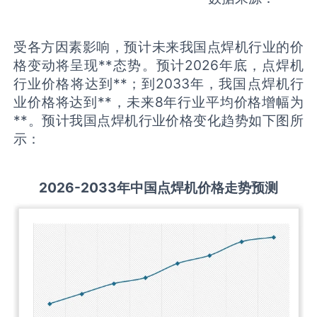
受各方因素影响，预计未来我国点焊机行业的价
格变动将呈现**态势。预计2026年底，点焊机
行业价格将达到**；到2033年，我国点焊机行
业价格将达到**，未来8年行业平均价格增幅为
**。预计我国点焊机行业价格变化趋势如下图所
示：
2026-2033
年中国
点焊机
价格走势预测