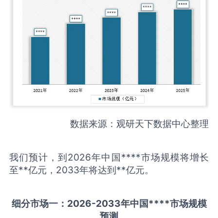
数据来源：观研天下数据中心整理
我们预计，到2026年中国****市场规模将增长
至**亿元，2033年将达到**亿元。
细分市场一：
202
6
-20
33年中国
****
市场规模
预测