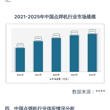
2021-2025
年中国
点焊机
行业市场规模
数据来源：****
四、中国
点焊机
行业供应情况分析