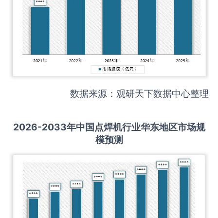
数据来源：观研天下数据中心整理
2026-2033
年中国
点焊机
行业华东地区市场规
模预测