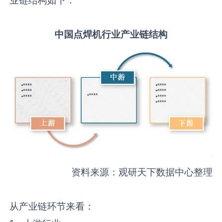
中国
点焊机
行业产业链结构
资料来源：观研天下数据中心整理
从产业链环节来看：