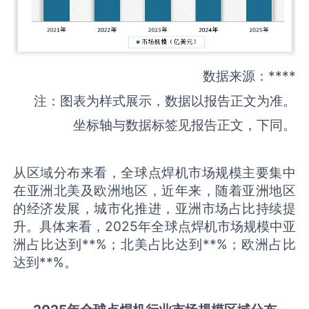
数据来源：****
注：图表为样式展示，数据以报告正文为准。
坐标轴与数据标签见报告正文，下同。
从区域分布来看，全球点焊机市场规模主要集中
在亚洲北美及欧洲地区，近年来，随着亚洲地区
的经济发展，城市化推进，亚洲市场占比持续提
升。具体来看，2025年全球点焊机市场规模中亚
洲占比达到**%；北美占比达到**%；欧洲占比
达到**%。