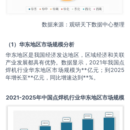
数据来源：观研天下数据中心整理
（
1
）华东地区市场规模分析
华东地区是我国经济发达地区，区域经济和关联
产业发展都具有优势。数据显示，2021年我国点
焊机行业华东地区市场规模为**亿元；到2025
年增长至**亿元，同比增速达到**%。
2021-2025
年中国
点焊机
行业华东地区市场规模