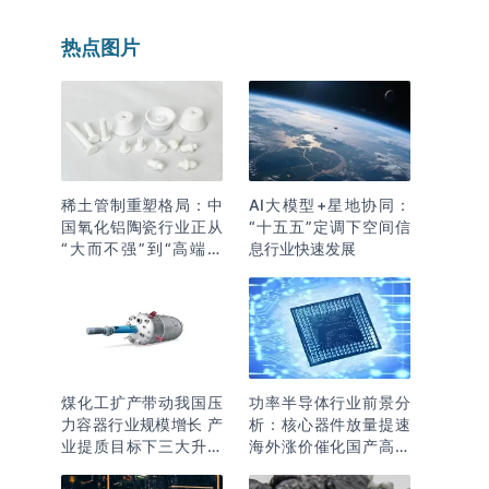
热点图片
稀土管制重塑格局：中
AI大模型+星地协同：
国氧化铝陶瓷行业正从
“十五五”定调下空间信
“大而不强”到“高端突
息行业快速发展
围”
煤化工扩产带动我国压
功率半导体行业前景分
力容器行业规模增长 产
析：核心器件放量提速
业提质目标下三大升级
海外涨价催化国产高端
逻辑明确
化突围