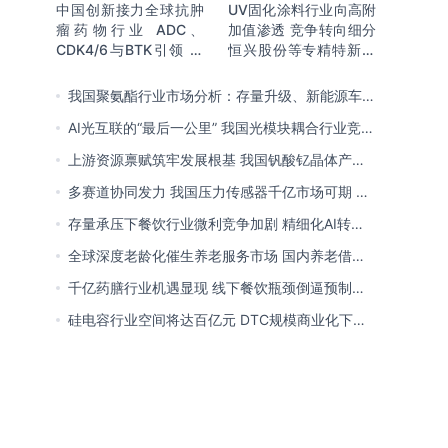
中国创新接力全球抗肿
UV固化涂料行业向高附
瘤药物行业 ADC、
加值渗透 竞争转向细分
CDK4/6与BTK引领 医
恒兴股份等专精特新小
保落地促专特药双渠道
巨人表现突出
格局成型
我国聚氨酯行业市场分析：存量升级、新能源车增
量爆发与内需托底
AI光互联的“最后一公里” 我国光模块耦合行业竞争
处于三角博弈格局
上游资源禀赋筑牢发展根基 我国钒酸钇晶体产能
领跑全球 行业有望迎来高速发展
多赛道协同发力 我国压力传感器千亿市场可期 市
场结构将向MEMS产品倾斜
存量承压下餐饮行业微利竞争加剧 精细化AI转型
与多元业态破解成本剪刀差
全球深度老龄化催生养老服务市场 国内养老借职
业资格制度迈向品质规范化发展
千亿药膳行业机遇显现 线下餐饮瓶颈倒逼预制
化、零食化转型 企业开启整合新局
硅电容行业空间将达百亿元 DTC规模商业化下
MOS为主流 国内量产导入、加速卡位VIC赛道