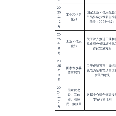
20
25
国家工业和信息化领
工业和信息
年
节能降碳技术装备推
化部
12
目录（2025年版）
月
20
25
关于深入推进工业和
工业和信息
年
息化绿色低碳标准化
化部
6
作的实施方案
月
20
25
关于促进可再生能源
国家发改委
年
色电力证书市场高质
等五部门
3
发展的意见
月
20
国家发改
24
委、工信
数据中心绿色低碳发
年
部、能源
专项行动计划
7
局、数据局
月