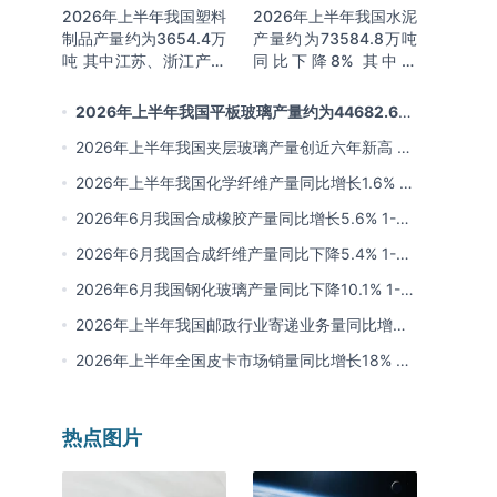
2026年上半年我国塑料
2026年上半年我国水泥
制品产量约为3654.4万
产量约为73584.8万吨
吨 其中江苏、浙江产量
同比下降8% 其中广
分别占比18.9%、
东、浙江和安徽分别排
16.0%
名前三
2026年上半年我国平板玻璃产量约为44682.6万
重量箱 同比下降5.7% 其中河北产量最多 占比16%
2026年上半年我国夹层玻璃产量创近六年新高 约
为7964.8万平方米 同比下降0.9%
2026年上半年我国化学纤维产量同比增长1.6% 其
中浙江、江苏产量分别占比42.03%、31.34%
2026年6月我国合成橡胶产量同比增长5.6% 1-6
月累计产量同比增长6.4%
2026年6月我国合成纤维产量同比下降5.4% 1-6
月累计产量为3815.7万吨 同比增长0.8%
2026年6月我国钢化玻璃产量同比下降10.1% 1-6
月累计产量同比下降8.4%
2026年上半年我国邮政行业寄递业务量同比增长
4.2% 业务收入同比增长6%
2026年上半年全国皮卡市场销量同比增长18% 出
口量同比增长34% 长城汽车销量领先
热点图片