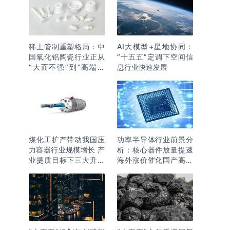
稀土管制重塑格局：中
AI大模型+星地协同：
国氧化铝陶瓷行业正从
“十五五”定调下空间信
“大而不强”到“高端突
息行业快速发展
围”
煤化工扩产带动我国压
功率半导体行业前景分
力容器行业规模增长 产
析：核心器件放量提速
业提质目标下三大升级
海外涨价催化国产高端
逻辑明确
化突围