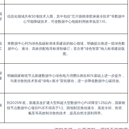
域
信息化领域共有50项技术入围，其中包括“芯片级精准喷淋液冷技术”等数据中
荐
心节能降碳技术，可使数据中心电能利用效率低至1.10。
信
将数据中心列为绿色低碳标准体系建设的核心领域，明确提出推进一批绿色数
工
据中心、液冷、高效供配电等标准制修订；首次将“绿色智算”纳入标准建设版
图。
绿
明确国家枢纽节点新建数据中心绿色电力消费比例在80%基础上进一步提升，
量
与液冷散热技术形成“绿电+液冷“双轮驱动，进一步降低数据中心碳排放。
到2025年底，新建及改扩建大型和超大型数据中心PUE降至1.25以内，国家枢
展
纽节点数据中心项目PUE不得高于1.2。因地制宜推动液冷、蒸发冷却、热管、
氟泵等高效制冷散热技术，提高自然冷源利用率。