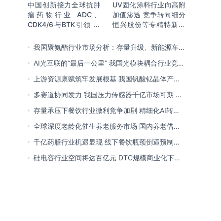
中国创新接力全球抗肿
UV固化涂料行业向高附
瘤药物行业 ADC、
加值渗透 竞争转向细分
CDK4/6与BTK引领 医
恒兴股份等专精特新小
保落地促专特药双渠道
巨人表现突出
格局成型
我国聚氨酯行业市场分析：存量升级、新能源车增
量爆发与内需托底
AI光互联的“最后一公里” 我国光模块耦合行业竞争
处于三角博弈格局
上游资源禀赋筑牢发展根基 我国钒酸钇晶体产能
领跑全球 行业有望迎来高速发展
多赛道协同发力 我国压力传感器千亿市场可期 市
场结构将向MEMS产品倾斜
存量承压下餐饮行业微利竞争加剧 精细化AI转型
与多元业态破解成本剪刀差
全球深度老龄化催生养老服务市场 国内养老借职
业资格制度迈向品质规范化发展
千亿药膳行业机遇显现 线下餐饮瓶颈倒逼预制
化、零食化转型 企业开启整合新局
硅电容行业空间将达百亿元 DTC规模商业化下
MOS为主流 国内量产导入、加速卡位VIC赛道