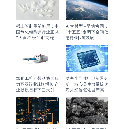
稀土管制重塑格局：中
AI大模型+星地协同：
国氧化铝陶瓷行业正从
“十五五”定调下空间信
“大而不强”到“高端突
息行业快速发展
围”
煤化工扩产带动我国压
功率半导体行业前景分
力容器行业规模增长 产
析：核心器件放量提速
业提质目标下三大升级
海外涨价催化国产高端
逻辑明确
化突围