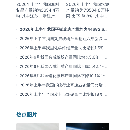
2026年上半年我国塑料
2026年上半年我国水泥
制品产量约为3654.4万
产量约为73584.8万吨
吨 其中江苏、浙江产量
同比下降8% 其中广
分别占比18.9%、
东、浙江和安徽分别排
16.0%
名前三
2026年上半年我国平板玻璃产量约为44682.6万
重量箱 同比下降5.7% 其中河北产量最多 占比16%
2026年上半年我国夹层玻璃产量创近六年新高 约
为7964.8万平方米 同比下降0.9%
2026年上半年我国化学纤维产量同比增长1.6% 其
中浙江、江苏产量分别占比42.03%、31.34%
2026年6月我国合成橡胶产量同比增长5.6% 1-6
月累计产量同比增长6.4%
2026年6月我国合成纤维产量同比下降5.4% 1-6
月累计产量为3815.7万吨 同比增长0.8%
2026年6月我国钢化玻璃产量同比下降10.1% 1-6
月累计产量同比下降8.4%
2026年上半年我国邮政行业寄递业务量同比增长
4.2% 业务收入同比增长6%
2026年上半年全国皮卡市场销量同比增长18% 出
口量同比增长34% 长城汽车销量领先
热点图片