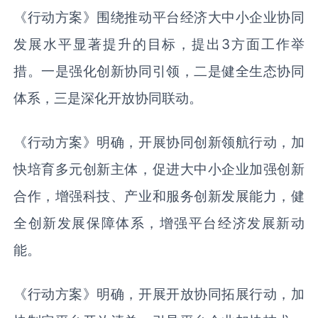
《行动方案》围绕推动平台经济大中小企业协同
发展水平显著提升的目标，提出3方面工作举
措。一是强化创新协同引领，二是健全生态协同
体系，三是深化开放协同联动。
《行动方案》明确，开展协同创新领航行动，加
快培育多元创新主体，促进大中小企业加强创新
合作，增强科技、产业和服务创新发展能力，健
全创新发展保障体系，增强平台经济发展新动
能。
《行动方案》明确，开展开放协同拓展行动，加