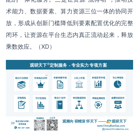
术能力、数据要素、算力资源三位一体的协同开
放，形成从创新门槛降低到要素配置优化的完整
闭环，让资源在平台生态内真正流动起来，释放
乘数效应。（XD）