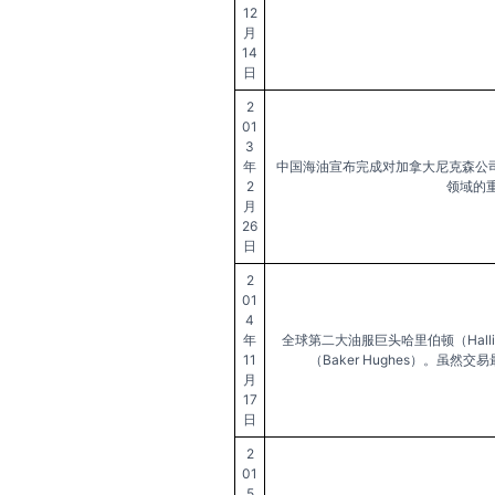
12
月
14
日
2
01
3
年
中国海油宣布完成对加拿大尼克森公司
2
领域的
月
26
日
2
01
4
年
全球第二大油服巨头哈里伯顿（Hall
11
（Baker Hughes）。
月
17
日
2
01
5