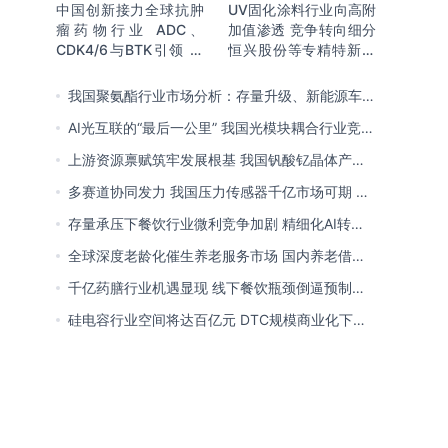
中国创新接力全球抗肿
UV固化涂料行业向高附
瘤药物行业 ADC、
加值渗透 竞争转向细分
CDK4/6与BTK引领 医
恒兴股份等专精特新小
保落地促专特药双渠道
巨人表现突出
格局成型
我国聚氨酯行业市场分析：存量升级、新能源车增
量爆发与内需托底
AI光互联的“最后一公里” 我国光模块耦合行业竞争
处于三角博弈格局
上游资源禀赋筑牢发展根基 我国钒酸钇晶体产能
领跑全球 行业有望迎来高速发展
多赛道协同发力 我国压力传感器千亿市场可期 市
场结构将向MEMS产品倾斜
存量承压下餐饮行业微利竞争加剧 精细化AI转型
与多元业态破解成本剪刀差
全球深度老龄化催生养老服务市场 国内养老借职
业资格制度迈向品质规范化发展
千亿药膳行业机遇显现 线下餐饮瓶颈倒逼预制
化、零食化转型 企业开启整合新局
硅电容行业空间将达百亿元 DTC规模商业化下
MOS为主流 国内量产导入、加速卡位VIC赛道