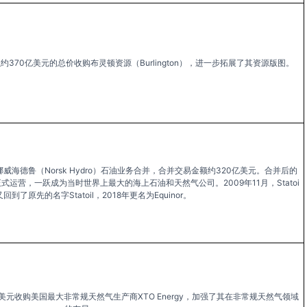
ps）以约370亿美元的总价收购布灵顿资源（Burlington），进一步拓展了其资源版图。
与挪威海德鲁（Norsk Hydro）石油业务合并，合并交易金额约320亿美元。合并后的
0月1日正式运营，一跃成为当时世界上最大的海上石油和天然气公司。2009年11月，Statoi
o又回到了原先的名字Statoil，2018年更名为Equinor。
10亿美元收购美国最大非常规天然气生产商XTO Energy，加强了其在非常规天然气领域