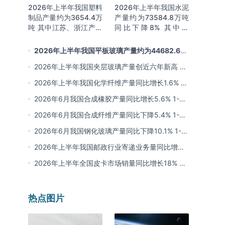
2026年上半年我国塑料
2026年上半年我国水泥
制品产量约为3654.4万
产量约为73584.8万吨
吨 其中江苏、浙江产量
同比下降8% 其中广
分别占比18.9%、
东、浙江和安徽分别排
16.0%
名前三
2026年上半年我国平板玻璃产量约为44682.6万
重量箱 同比下降5.7% 其中河北产量最多 占比16%
2026年上半年我国夹层玻璃产量创近六年新高 约
为7964.8万平方米 同比下降0.9%
2026年上半年我国化学纤维产量同比增长1.6% 其
中浙江、江苏产量分别占比42.03%、31.34%
2026年6月我国合成橡胶产量同比增长5.6% 1-6
月累计产量同比增长6.4%
2026年6月我国合成纤维产量同比下降5.4% 1-6
月累计产量为3815.7万吨 同比增长0.8%
2026年6月我国钢化玻璃产量同比下降10.1% 1-6
月累计产量同比下降8.4%
2026年上半年我国邮政行业寄递业务量同比增长
4.2% 业务收入同比增长6%
2026年上半年全国皮卡市场销量同比增长18% 出
口量同比增长34% 长城汽车销量领先
热点图片