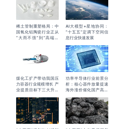
稀土管制重塑格局：中
AI大模型+星地协同：
国氧化铝陶瓷行业正从
“十五五”定调下空间信
“大而不强”到“高端突
息行业快速发展
围”
煤化工扩产带动我国压
功率半导体行业前景分
力容器行业规模增长 产
析：核心器件放量提速
业提质目标下三大升级
海外涨价催化国产高端
逻辑明确
化突围