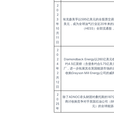
2
0
2
3
埃克森美孚以595亿美元的全股票交易
年
美元，成为全球油气行业近20年来的最
10
（HESS）全部流通股
月
11
日
2
0
2
Diamondback Energy以260亿美元
4
约4.5亿英镑（含债务约合5.75亿美元）的
年
厂，进一步拓展其在英国能源市场的业
2
收购Grayson Mill Energ
月
12
日
2
除了ADNOC牵头财团对桑托斯的18
0
商讨收购竞争对手英国石油公司（BP
25
元）的全球能源
年