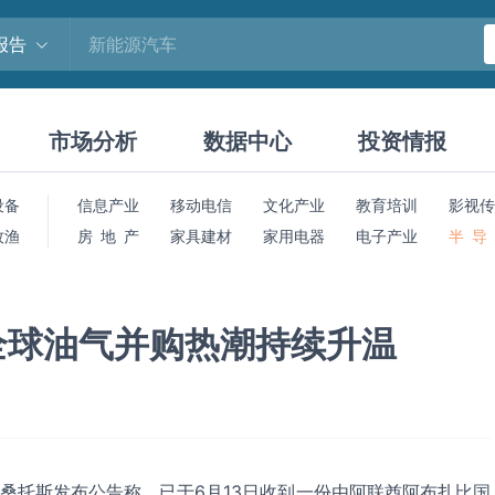
报告
市场分析
数据中心
投资情报
设备
信息产业
移动电信
文化产业
教育培训
影视传
牧渔
房 地 产
家具建材
家用电器
电子产业
半 导
 全球油气并购热潮持续升温
头桑托斯发布公告称，已于6月13日收到一份由阿联酋阿布扎比国