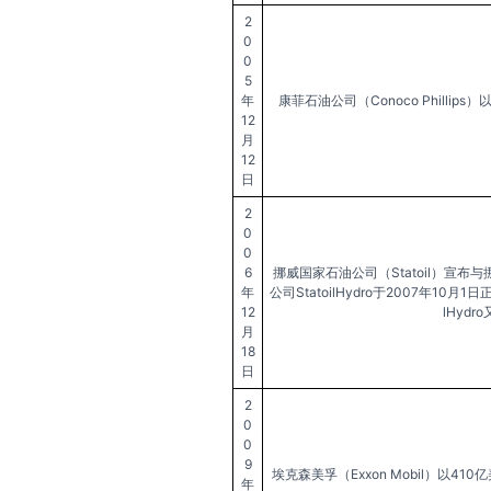
2
0
0
5
年
康菲石油公司（Conoco Philli
12
月
12
日
2
0
0
6
挪威国家石油公司（Statoil）宣布
年
公司StatoilHydro于2007年1
12
lHydr
月
18
日
2
0
0
9
埃克森美孚（Exxon Mobil）以4
年