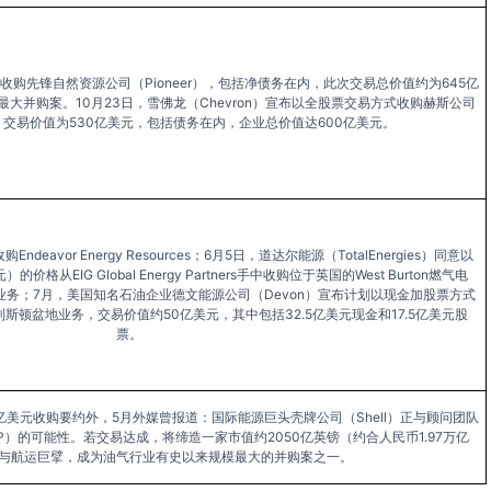
收购先锋自然资源公司（Pioneer），包括净债务在内，此次交易总价值约为645亿
大并购案。10月23日，雪佛龙（Chevron）宣布以全股票交易方式收购赫斯公司
，交易价值为530亿美元，包括债务在内，企业总价值达600亿美元。
收购Endeavor Energy Resources；6月5日，道达尔能源（TotalEnergies）同意以
价格从EIG Global Energy Partners手中收购位于英国的West Burton燃气电
务；7月，美国知名石油企业德文能源公司（Devon）宣布计划以现金加股票方式
y公司的威利斯顿盆地业务，交易价值约50亿美元，其中包括32.5亿美元现金和17.5亿美元股
票。
7亿美元收购要约外，5月外媒曾报道：国际能源巨头壳牌公司（Shell）正与顾问团队
）的可能性。若交易达成，将缔造一家市值约2050亿英镑（约合人民币1.97万亿
与航运巨擘，成为油气行业有史以来规模最大的并购案之一。