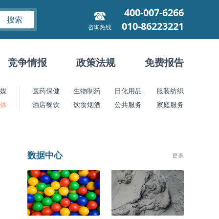
400-007-6266
搜索
010-86223221
咨询热线
竞争情报
政策法规
免费报告
媒
医药保健
生物制药
日化用品
服装纺织
 体
酒店餐饮
饮食烟酒
公共服务
家庭服务
数据中心
更多