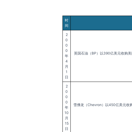
时
间
2
0
0
0
英国石油（BP）以390亿美元收购
年
4
月
1
日
2
0
0
0
雪佛龙（Chevron）以450亿美
年
10
月
15
日