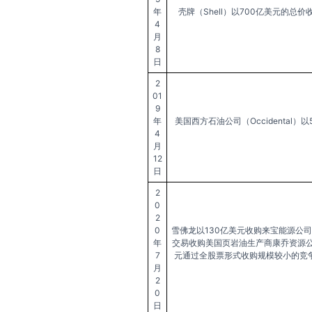
年
壳牌（Shell）以700亿美元的
4
月
8
日
2
01
9
年
美国西方石油公司（Occidental
4
月
12
日
2
0
2
0
雪佛龙以130亿美元收购来宝能源公司（No
年
交易收购美国页岩油生产商康乔资源公司（C
7
元通过全股票形式收购规模较小的竞争
月
2
0
日