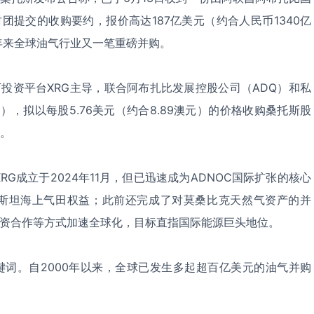
财团提交的收购要约，报价高达187亿美元（约合人民币1340亿
年来全球油气行业又一笔重磅并购。
下投资平台XRG主导，联合阿布扎比发展控股公司（ADQ）和私
oup），拟以每股5.76美元（约合8.89澳元）的价格收购桑托斯股
%。
G成立于2024年11月，但已迅速成为ADNOC国际扩张的核心
曼斯坦海上气田权益；此前还完成了对莫桑比克天然气资产的并
、合资合作等方式加速全球化，目标直指国际能源巨头地位。
键词。自2000年以来，全球已发生多起超百亿美元的油气并购