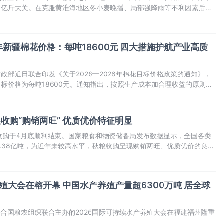
000亿斤大关。在克服黄淮海地区冬小麦晚播、局部强降雨等不利因素后，
卷，为全年粮食稳产增产夯实了基础。
新疆棉花价格：每吨18600元 四大措施护航产业高质
政部近日联合印发《关于2026—2028年棉花目标价格政策的通知》，
花目标价格为每吨18600元。通知指出，按照生产成本加合理收益的原则，
市场供需、财政承受能力等因素确定价格水平。如遇棉花市场形势发生重
及时调
秋粮收购“购销两旺” 优质优价特征明显
旺季收购于4月底顺利结束。国家粮食和物资储备局发布数据显示，全国各类
.38亿吨，为近年来较高水平，秋粮收购呈现购销两旺、优质优价的良好
殖大会在榕开幕 中国水产养殖产量超6300万吨 居全球
联合国粮农组织联合主办的2026国际可持续水产养殖大会在福建福州隆重