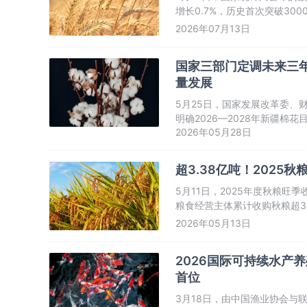
增长0.7%，历史首次突破3
中国夏粮生产再次交出丰收答
2026年07月13日
国家三部门定调未来三年
量发展
5月25日，国家发展改革委、财
明确2026—2028年新疆棉
2026年05月28日
综合考虑棉花产业发展需要、
大变化，将报请国务院同意后
超3.38亿吨！2025
5月11日，2025年度秋粮
粮食经营主体累计收购秋粮超3
态势。
2026年05月13日
2026国际可持续水产养
首位
3月18日，由中国渔业协会与