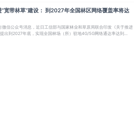
“宽带林草”建设： 到2027年全国林区网络覆盖率将达
官方微信公众号消息，近日工信部与国家林业和草原局联合印发《关于推进
提出到2027年底，实现全国林场（所）驻地4G/5G网络通达率达到
、重点防火瞭望塔等关键点位的网络覆盖水平，国家级自然保护地内的核心
穿越林区和草原