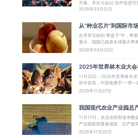
开幕。本次大会以“合作促进可
2026年03月21日
等全球40余个国家的政府代
从“种业芯片”到国际市
在寻常百姓的“果盘子”中，苹
显示，我国已稳居全球最大苹果
市场，全链条迈入高质量发展
2026年03月02日
2025年世界林木业大
11月22日，2025年世界
辞中宣布，中国将携手“一带一
贸易等关键领域的合作，致力
2025年11月27日
球产业链供应链的稳定与畅通
我国现代农业产业园总产
11月17日，农业农村部发布数
产业园取得显著成效，总产值
2025年11月20日