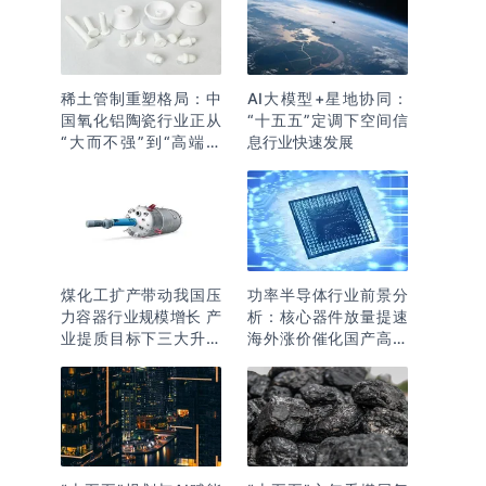
稀土管制重塑格局：中
AI大模型+星地协同：
国氧化铝陶瓷行业正从
“十五五”定调下空间信
“大而不强”到“高端突
息行业快速发展
围”
煤化工扩产带动我国压
功率半导体行业前景分
力容器行业规模增长 产
析：核心器件放量提速
业提质目标下三大升级
海外涨价催化国产高端
逻辑明确
化突围