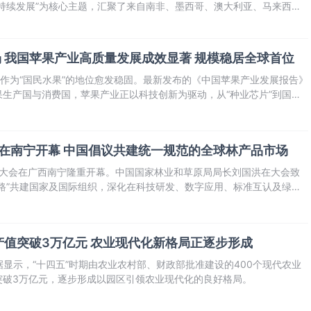
持续发展”为核心主题，汇聚了来自南非、墨西哥、澳大利亚、马来西亚
表与科研专家，共同探讨全球水产养殖业的绿色转型与创新发展路径。
场 我国苹果产业高质量发展成效显著 规模稳居全球首位
果作为“国民水果”的地位愈发稳固。最新发布的《中国苹果产业发展报告》
生产国与消费国，苹果产业正以科技创新为驱动，从“种业芯片”到国际
的新阶段。
会在南宁开幕 中国倡议共建统一规范的全球林产品市场
林木业大会在广西南宁隆重开幕。中国国家林业和草原局局长刘国洪在大会致
路”共建国家及国际组织，深化在科技研发、数字应用、标准互认及绿色
于推动构建一个统一、规范、公平的全球林木业产品贸易市场，以维护全
。
值突破3万亿元 农业现代化新格局正逐步形成
据显示，“十四五”时期由农业农村部、财政部批准建设的400个现代农业
突破3万亿元，逐步形成以园区引领农业现代化的良好格局。