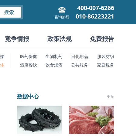
400-007-6266
搜索
010-86223221
咨询热线
竞争情报
政策法规
免费报告
媒
医药保健
生物制药
日化用品
服装纺织
 体
酒店餐饮
饮食烟酒
公共服务
家庭服务
数据中心
更多