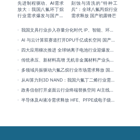
先进制程驱动、AI需求
刻蚀与清洗的“特种工
放大：我国八氟环丁烷
兵”：全球八氟丙烷行业
行业需求爆发与国产替
需求释放 国产初露锋芒
代进程
我国文具行业步入存量分化时代 IP、智能、环保
成企业构建核心竞争力关键
AI 与云计算双赛道打开DPU千亿成长空间 国产厂
商突破技术壁垒迎替代窗口期
四大应用梯次推进 全球钠离子电池行业迎爆发窗
口 中国全链规模化落地领跑商业化
传统承压、新材料高增 无机非金属材料产业头部
向一体化延伸 低碳高能创新转型提速
多领域共振驱动六氟乙烷行业市场需求释放 国产
替代已基本完成
从AI算力到3D NAND：我国六氟丁二烯行业需求
爆发与国产替代进程
政务信创打开桌面云行业终端替换空间 AI主线重
塑竞争逻辑 中国本土厂商全面反超
半导体及AI液冷需求释放 HFE、PFPE成电子级氟
化液行业主流 3M退场下国产高端突破加速