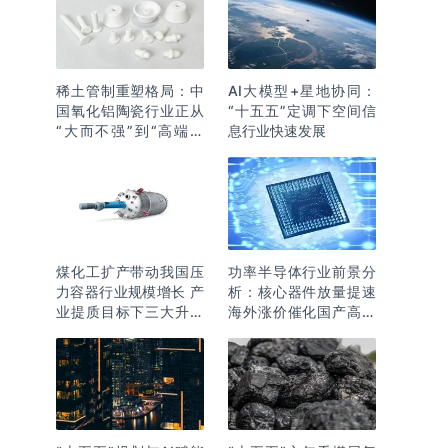
稀土管制重塑格局：中
AI大模型+星地协同：
国氧化铝陶瓷行业正从
“十五五”定调下空间信
“大而不强”到“高端突
息行业快速发展
围”
煤化工扩产带动我国压
功率半导体行业前景分
力容器行业规模增长 产
析：核心器件放量提速
业提质目标下三大升级
海外涨价催化国产高端
逻辑明确
化突围