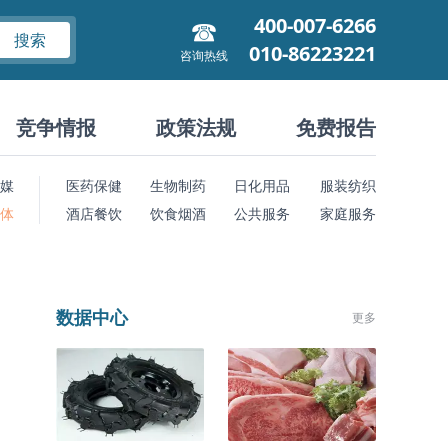
400-007-6266
搜索
010-86223221
咨询热线
竞争情报
政策法规
免费报告
媒
医药保健
生物制药
日化用品
服装纺织
 体
酒店餐饮
饮食烟酒
公共服务
家庭服务
数据中心
更多