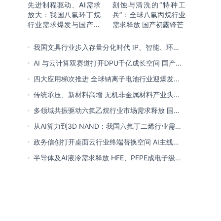
先进制程驱动、AI需求
刻蚀与清洗的“特种工
放大：我国八氟环丁烷
兵”：全球八氟丙烷行业
行业需求爆发与国产替
需求释放 国产初露锋芒
代进程
我国文具行业步入存量分化时代 IP、智能、环保
成企业构建核心竞争力关键
AI 与云计算双赛道打开DPU千亿成长空间 国产厂
商突破技术壁垒迎替代窗口期
四大应用梯次推进 全球钠离子电池行业迎爆发窗
口 中国全链规模化落地领跑商业化
传统承压、新材料高增 无机非金属材料产业头部
向一体化延伸 低碳高能创新转型提速
多领域共振驱动六氟乙烷行业市场需求释放 国产
替代已基本完成
从AI算力到3D NAND：我国六氟丁二烯行业需求
爆发与国产替代进程
政务信创打开桌面云行业终端替换空间 AI主线重
塑竞争逻辑 中国本土厂商全面反超
半导体及AI液冷需求释放 HFE、PFPE成电子级氟
化液行业主流 3M退场下国产高端突破加速