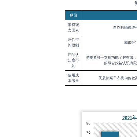
原因
消费观
自然晾晒传统
念因素
居住空
城市住
间限制
产品认
消费者对干衣机功能了解有限，
知度不
的综合效益认识有限
足
使用成
优质热泵干衣机均价较
本考量