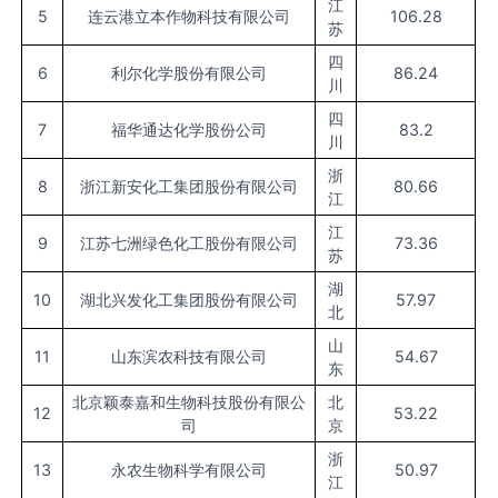
江
5
连云港立本作物科技有限公司
106.28
苏
四
6
利尔化学股份有限公司
86.24
川
四
7
福华通达化学股份公司
83.2
川
浙
8
浙江新安化工集团股份有限公司
80.66
江
江
9
江苏七洲绿色化工股份有限公司
73.36
苏
湖
10
湖北兴发化工集团股份有限公司
57.97
北
山
11
山东滨农科技有限公司
54.67
东
北京颖泰嘉和生物科技股份有限公
北
12
53.22
司
京
浙
13
永农生物科学有限公司
50.97
江