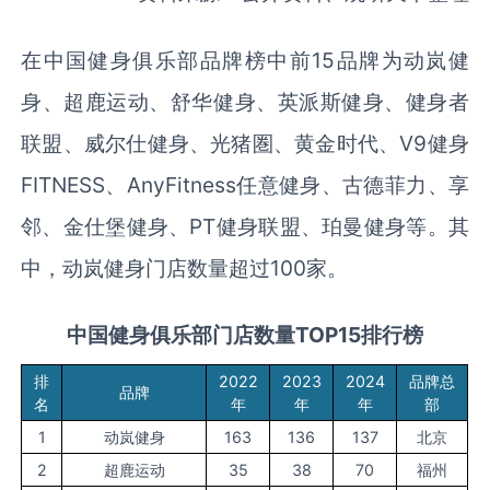
在中国健身俱乐部品牌榜中前15品牌为动岚健
身、超鹿运动、舒华健身、英派斯健身、健身者
联盟、威尔仕健身、光猪圏、黄金时代、V9健身
FITNESS、AnyFitness任意健身、古德菲力、享
邻、金仕堡健身、PT健身联盟、珀曼健身等。其
中，动岚健身门店数量超过100家。
中国健身俱乐部门店数量TOP15排行榜
排
2022
2023
2024
品牌总
品牌
名
年
年
年
部
1
动岚健身
163
136
137
北京
2
超鹿运动
35
38
70
福州