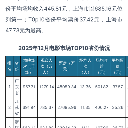
份平均场均收入445.81元，上海市以685.16元位
列第一；T0p10省份平均票价37.42元，上海市
47.73元为最高。
202
5
年
1
2
月
电影市场TOP10省份
情况
放映场
观众人
场均人
场均收
平均票
排
省
票房（万
次（千
次（万
次
益
价
名
份
元）
场）
人）
（人）
（元）
（元）
广
1
东
957.71
1279.14
48059.34
13.36
501.82
37.57
省
江
2
苏
691.94
785.37
27695.96
11.35
400.27
35.26
省
浙
3
江
562.41
624.88
22944.32
11.11
407.96
36.72