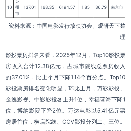
苏
10
州
137.01
168.35
6194.57
1.85
36.79
南京市
市
资料来源：中国电影发行放映协会、观研天下整
理
影投票房排名来看，2025年12月，Top10影投票
房收入合计12.38亿元，占城市院线总票房收入
的37.01%，比上个月下降1.14个百分点。Top10
影投票房排名变化明显，环比上月，万影影投、
金逸影视、中影影投各上升1位，幸福蓝海下降1
位，博纳影院下降2位。万达电影以5.41亿元票
房居首位，横店院线、CGV影投分列二、三位。