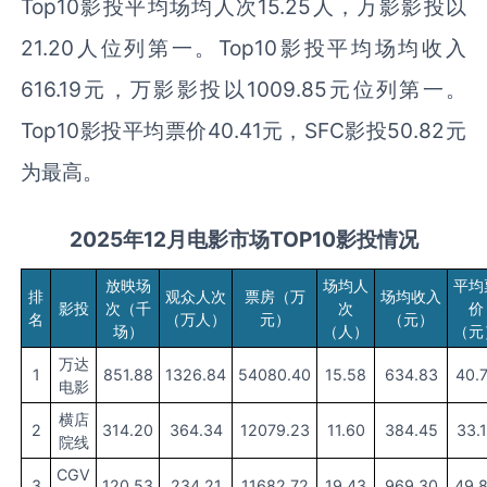
Top10影投平均场均人次15.25人，万影影投以
21.20人位列第一。Top10影投平均场均收入
616.19元，万影影投以1009.85元位列第一。
Top10影投平均票价40.41元，SFC影投50.82元
为最高。
202
5
年
1
2
月
电影市场TOP10影投
情况
放映场
场均人
平均
排
观众人次
票房（万
场均收入
影投
次（千
次
价
名
（万人）
元）
（元）
场）
（人）
（元
万达
1
851.88
1326.84
54080.40
15.58
634.83
40.
电影
横店
2
314.20
364.34
12079.23
11.60
384.45
33.
院线
CGV
3
120.53
234.21
11682.72
19.43
969.30
49.