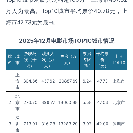
万人为最高。Top10城市平均票价40.78元，上
海市47.73元为最高。
202
5
年
1
2
月
电影市场TOP10城市
情况
放映场
观众人
票房
平均票
排
城
票房（万
上月
次（千
次（万
占比
价
名
市
元）
TOP10
场）
人）
（%）
（元）
上
1
海
304.86
437.62
20887.69
6.24
47.73
上海市
市
北
2
京
276.70
396.77
18660.88
5.58
47.03
北京市
市
深
3
圳
213.91
316.28
13283.29
3.97
42.00
深圳市
市