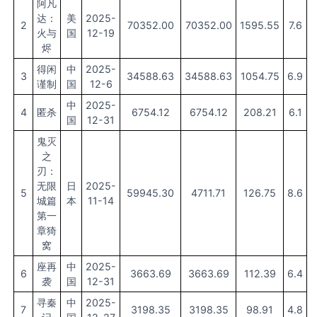
阿凡
达：
美
2025-
2
70352.00
70352.00
1595.55
7.6
火与
国
12-19
烬
得闲
中
2025-
3
34588.63
34588.63
1054.75
6.9
谨制
国
12-6
中
2025-
4
匿杀
6754.12
6754.12
208.21
6.1
国
12-31
鬼灭
之
刃：
无限
日
2025-
5
59945.30
4711.71
126.75
8.6
城篇
本
11-14
第一
章猗
窝
座再
中
2025-
6
3663.69
3663.69
112.39
6.4
袭
国
12-31
寻秦
中
2025-
7
3198.35
3198.35
98.91
4.8