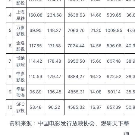
影投
上海
4
160.08
234.68
8638.63
14.66
539.65
36.
星轶
万影
5
69.95
148.27
7063.70
21.20
1009.85
47.
影投
金逸
6
117.85
171.58
7024.44
14.56
596.06
40.
影视
博纳
7
114.42
178.48
6950.50
15.60
607.48
38.
影院
中影
8
110.59
179.47
6884.27
16.23
622.52
38.
影投
幸福
9
96.89
136.45
4855.31
14.08
501.14
35.
蓝海
SFC
10
53.48
90.22
4585.32
16.87
857.39
50.
影投
资料来源：中国电影发行放映协会、观研天下整
理