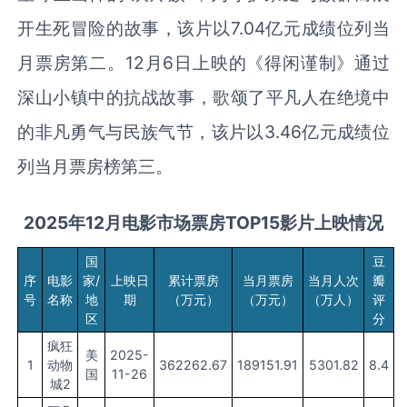
开生死冒险的故事，该片以7.04亿元成绩位列当
月票房第二。12月6日上映的《得闲谨制》通过
深山小镇中的抗战故事，歌颂了平凡人在绝境中
的非凡勇气与民族气节，该片以3.46亿元成绩位
列当月票房榜第三。
202
5
年
1
2
月
电影市场票房TOP15影片上映情况
国
豆
序
电影
家/
上映日
累计票房
当月票房
当月人次
瓣
号
名称
地
期
（万元）
（万元）
（万人）
评
区
分
疯狂
美
2025-
1
动物
362262.67
189151.91
5301.82
8.4
国
11-26
城2