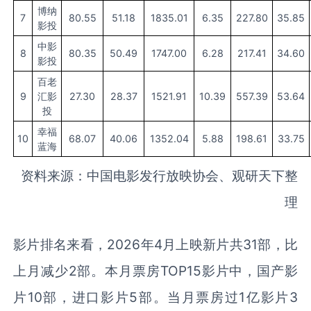
博纳
7
80.55
51.18
1835.01
6.35
227.80
35.85
影投
中影
8
80.35
50.49
1747.00
6.28
217.41
34.60
影投
百老
9
汇影
27.30
28.37
1521.91
10.39
557.39
53.64
投
幸福
10
68.07
40.06
1352.04
5.88
198.61
33.75
蓝海
资料来源：中国电影发行放映协会、观研天下整
理
影片排名来看，2026年4月上映新片共31部，比
上月减少2部。本月票房TOP15影片中，国产影
片10部，进口影片5部。当月票房过1亿影片3