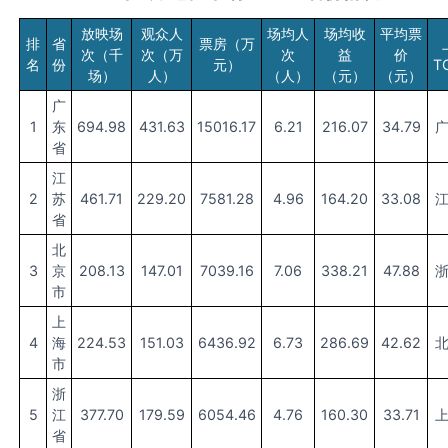
放映场
观众人
场均人
场均收
平均票
排
省
票房（万
次（千
次（万
次
益
价
名
份
元）
T
场）
人）
（人）
（元）
（元）
广
1
东
694.98
431.63
15016.17
6.21
216.07
34.79
省
江
2
苏
461.71
229.20
7581.28
4.96
164.20
33.08
省
北
3
京
208.13
147.01
7039.16
7.06
338.21
47.88
市
上
4
海
224.53
151.03
6436.92
6.73
286.69
42.62
市
浙
5
江
377.70
179.59
6054.46
4.76
160.30
33.71
省