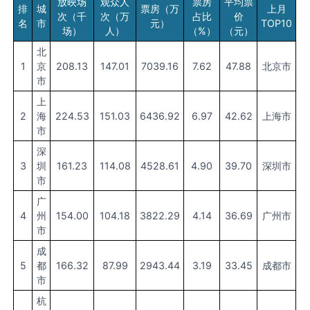
放映场
观众人
票房
平均票
排
城
票房（万
上月
次（千
次（万
占比
价
名
市
元）
TOP10
场）
人）
（%）
（元）
北
1
京
208.13
147.01
7039.16
7.62
47.88
北京市
市
上
2
海
224.53
151.03
6436.92
6.97
42.62
上海市
市
深
3
圳
161.23
114.08
4528.61
4.90
39.70
深圳市
市
广
4
州
154.00
104.18
3822.29
4.14
36.69
广州市
市
成
5
都
166.32
87.99
2943.44
3.19
33.45
成都市
市
杭