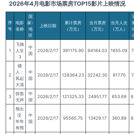
2026
年
4月
电影市场票房TOP15影片上映情况
国
序
电影
家-
累计票房
当月票房
当月人次
上映日期
号
名称
地
（万元）
（万元）
（万人）
区
飞驰
中
1
人生
2026/2/17
391175.90
64184.03
1655.09
7
国
3
镖
人：
中
2
2026/2/17
128364.23
32242.30
817.70
7
风起
国
大漠
惊蛰
中
3
2026/2/17
121325.33
24951.77
653.69
6
无声
国
熊出
没·
中
4
2026/2/17
95565.75
13429.17
360.89
6
年年
国
有熊