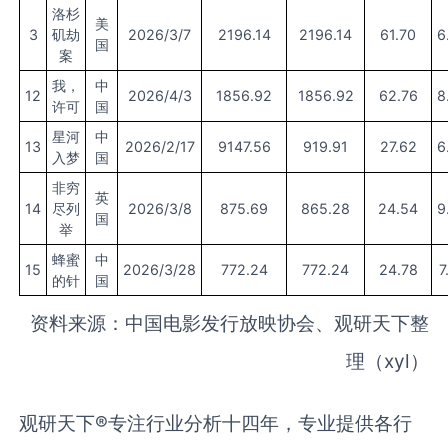
洛杉
美
3
矶劫
2026/3/7
2196.14
2196.14
61.70
6
国
案
我，
中
12
2026/4/3
1856.92
1856.92
62.76
8
许可
国
星河
中
13
2026/2/17
9147.56
919.91
27.62
6
入梦
国
非穷
英
14
尽列
2026/3/8
875.69
865.28
24.54
9
国
举
蜂蜜
中
15
2026/3/28
772.24
772.24
24.78
7
的针
国
资料来源：中国电影发行放映协会、观研天下整
理（xyl）
观研天下®专注行业分析十四年，专业提供各行