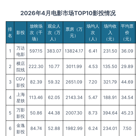
2026
年
4月
电影市场TOP10影投
情况
放映场
观众人
场均人
场均收
平均票
排
票房（万
影投
次（千
次（万
次
入
价
名
元）
场）
人）
（人）
（元）
（元）
万达
1
597.15
383.07
13824.17
6.41
231.50
36.09
电影
横店
2
222.30
10.77
3011.99
4.53
135.50
29.89
院线
CGV
3
82.39
59.32
2651.09
7.20
321.79
44.69
影投
上海
4
113.46
62.05
2143.34
5.47
188.91
34.54
星轶
万影
5
50.86
44.38
2007.30
8.73
394.64
45.23
影投
金逸
6
84.74
52.88
1982.99
6.24
234.01
7.50
影投