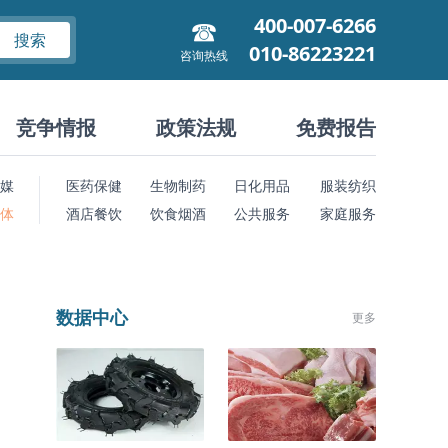
400-007-6266
搜索
010-86223221
咨询热线
竞争情报
政策法规
免费报告
媒
医药保健
生物制药
日化用品
服装纺织
 体
酒店餐饮
饮食烟酒
公共服务
家庭服务
数据中心
更多