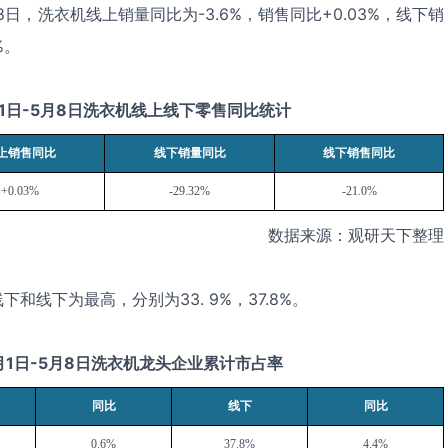
8
日，洗衣机线上销量同比为
-3.6%
，销售同比
+0.03%
，线下销
%
。
1
日
-5
月
8
日洗衣机线上线下零售同比统计
上销售同比
线下销量同比
线下销售同比
+0.03%
-29.32%
-21.0%
数据来源：观研天下整理
线下和线下为最高，分别为
33. 9%
，
37.8%
。
月
1
日
-5
月
8
日洗衣机龙头企业累计市占率
同比
线下
同比
0.6%
37.8%
4.4%