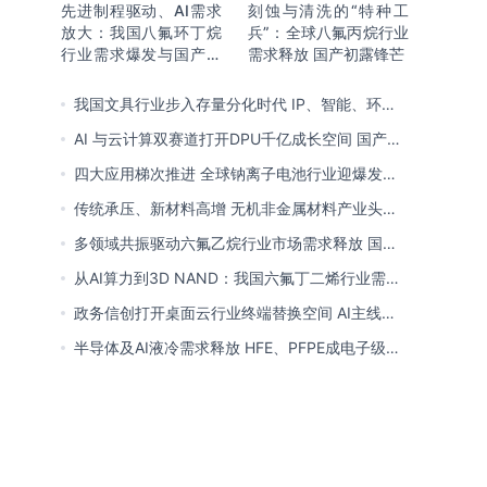
先进制程驱动、AI需求
刻蚀与清洗的“特种工
放大：我国八氟环丁烷
兵”：全球八氟丙烷行业
行业需求爆发与国产替
需求释放 国产初露锋芒
代进程
我国文具行业步入存量分化时代 IP、智能、环保
成企业构建核心竞争力关键
AI 与云计算双赛道打开DPU千亿成长空间 国产厂
商突破技术壁垒迎替代窗口期
四大应用梯次推进 全球钠离子电池行业迎爆发窗
口 中国全链规模化落地领跑商业化
传统承压、新材料高增 无机非金属材料产业头部
向一体化延伸 低碳高能创新转型提速
多领域共振驱动六氟乙烷行业市场需求释放 国产
替代已基本完成
从AI算力到3D NAND：我国六氟丁二烯行业需求
爆发与国产替代进程
政务信创打开桌面云行业终端替换空间 AI主线重
塑竞争逻辑 中国本土厂商全面反超
半导体及AI液冷需求释放 HFE、PFPE成电子级氟
化液行业主流 3M退场下国产高端突破加速