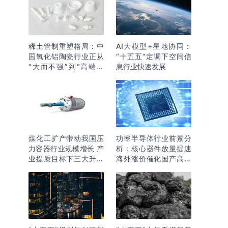
稀土管制重塑格局：中
AI大模型+星地协同：
国氧化铝陶瓷行业正从
“十五五”定调下空间信
“大而不强”到“高端突
息行业快速发展
围”
煤化工扩产带动我国压
功率半导体行业前景分
力容器行业规模增长 产
析：核心器件放量提速
业提质目标下三大升级
海外涨价催化国产高端
逻辑明确
化突围