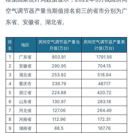
空气调节器产量当期值排名前三的省市分别为广
东省、安徽省、湖北省。
排
房间空气调节器产量当
房间空气调节器产量累
地区
名
月值(万台)
计值(万台)
1
广东省
803.91
1791.56
2
安徽省
290.95
704.15
3
湖北省
253.92
518.64
4
重庆市
239.79
487.17
5
浙江省
224.88
420.72
6
山东省
130.97
283.18
7
河北省
127.06
264.49
8
河南省
112.96
172.31
9
湖南省
88.5
167.76