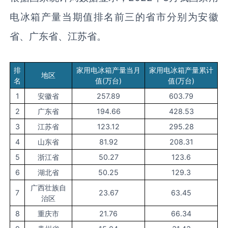
电冰箱产量当期值排名前三的省市分别为安徽
省、广东省、江苏省。
排
家用电冰箱产量当月
家用电冰箱产量累计
地区
名
值(万台)
值(万台)
1
安徽省
257.89
603.79
2
广东省
194.66
428.53
3
江苏省
123.12
295.28
4
山东省
81.92
208.31
5
浙江省
50.27
123.6
6
湖北省
50.25
129.3
广西壮族自
7
23.67
63.45
治区
8
重庆市
21.76
66.34