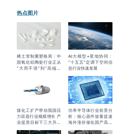
热点图片
稀土管制重塑格局：中
AI大模型+星地协同：
国氧化铝陶瓷行业正从
“十五五”定调下空间信
“大而不强”到“高端突
息行业快速发展
围”
煤化工扩产带动我国压
功率半导体行业前景分
力容器行业规模增长 产
析：核心器件放量提速
业提质目标下三大升级
海外涨价催化国产高端
逻辑明确
化突围