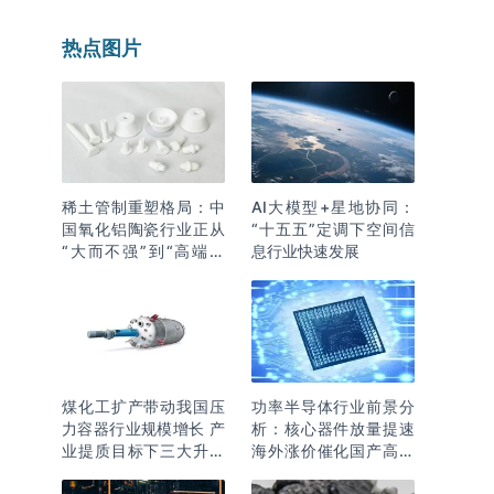
热点图片
稀土管制重塑格局：中
AI大模型+星地协同：
国氧化铝陶瓷行业正从
“十五五”定调下空间信
“大而不强”到“高端突
息行业快速发展
围”
煤化工扩产带动我国压
功率半导体行业前景分
力容器行业规模增长 产
析：核心器件放量提速
业提质目标下三大升级
海外涨价催化国产高端
逻辑明确
化突围