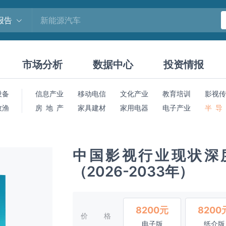
报告
市场分析
数据中心
投资情报
设备
信息产业
移动电信
文化产业
教育培训
影视传
牧渔
房 地 产
家具建材
家用电器
电子产业
半 导
中国影视行业现状深
（2026-2033年）
8200元
8200
价格
电子版
纸介版