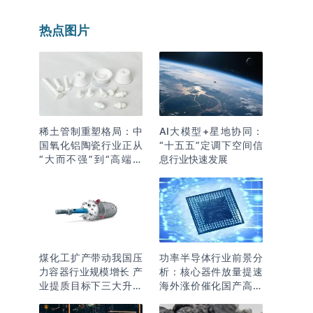
热点图片
稀土管制重塑格局：中
AI大模型+星地协同：
国氧化铝陶瓷行业正从
“十五五”定调下空间信
“大而不强”到“高端突
息行业快速发展
围”
煤化工扩产带动我国压
功率半导体行业前景分
力容器行业规模增长 产
析：核心器件放量提速
业提质目标下三大升级
海外涨价催化国产高端
逻辑明确
化突围