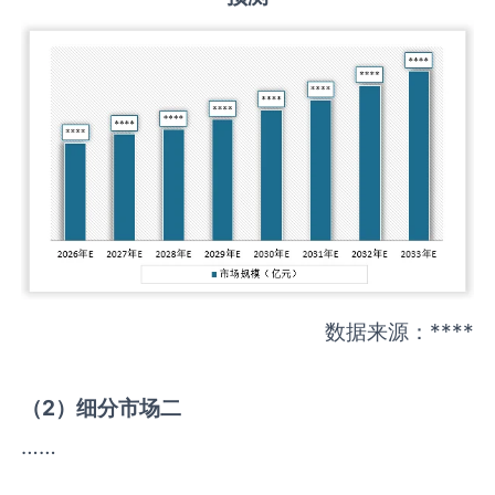
数据来源：****
（
2
）细分市场二
……