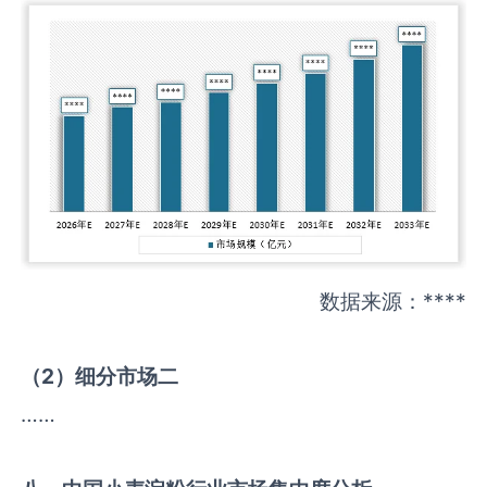
数据来源：****
（
2
）细分市场二
……